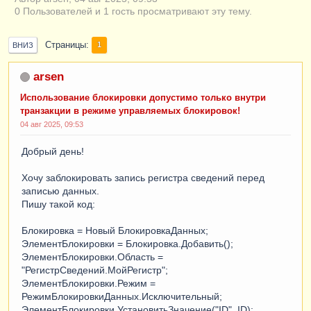
0 Пользователей и 1 гость просматривают эту тему.
Страницы
1
ВНИЗ
arsen
Использование блокировки допустимо только внутри
транзакции в режиме управляемых блокировок!
04 авг 2025, 09:53
Добрый день!
Хочу заблокировать запись регистра сведений перед
записью данных.
Пишу такой код:
Блокировка = Новый БлокировкаДанных;
ЭлементБлокировки = Блокировка.Добавить();
ЭлементБлокировки.Область =
"РегистрСведений.МойРегистр";
ЭлементБлокировки.Режим =
РежимБлокировкиДанных.Исключительный;
ЭлементБлокировки.УстановитьЗначение("ID", ID);