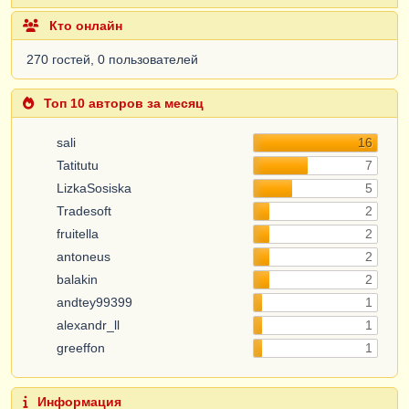
Кто онлайн
270 гостей, 0 пользователей
Топ 10 авторов за месяц
sali
16
Tatitutu
7
LizkaSosiska
5
Tradesoft
2
fruitella
2
antoneus
2
balakin
2
andtey99399
1
alexandr_ll
1
greeffon
1
Информация