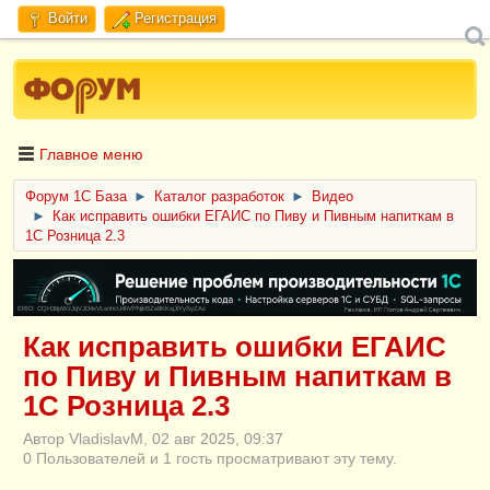
Войти
Регистрация
Главное меню
Форум 1C База
►
Каталог разработок
►
Видео
►
Как исправить ошибки ЕГАИС по Пиву и Пивным напиткам в
1С Розница 2.3
ERID: CQH36pWzJqVJD4xVLsnhcU4hVPNjkBZe8KKxjJiYySyZAz
Как исправить ошибки ЕГАИС
по Пиву и Пивным напиткам в
1С Розница 2.3
Автор VladislavM, 02 авг 2025, 09:37
0 Пользователей и 1 гость просматривают эту тему.