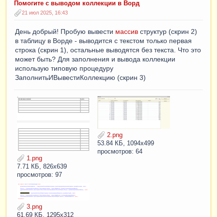
Помогите с выводом коллекции в Ворд
21 июл 2025, 16:43
День добрый! Пробую вывести
массив
структур (скрин 2)
в таблицу в Ворде - выводится с текстом только первая
строка (скрин 1), остальные выводятся без текста. Что это
может быть? Для заполнения и вывода коллекции
использую типовую процедуру
ЗаполнитьИВывестиКоллекцию (скрин 3)
2.png
53.84 КБ, 1094x499
просмотров: 64
1.png
7.71 КБ, 826x639
просмотров: 97
3.png
61.69 КБ, 1295x312