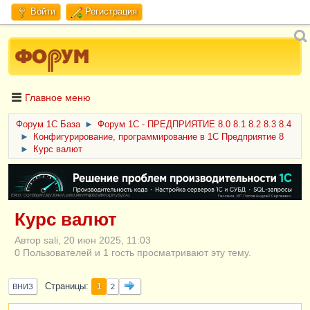
Войти
Регистрация
Главное меню
Форум 1C База
►
Форум 1С - ПРЕДПРИЯТИЕ 8.0 8.1 8.2 8.3 8.4
►
Конфигурирование, программирование в 1С Предприятие 8
►
Курс валют
ERID: CQH36pWzJqVJD4xVLsnhcU4hVPNjkBZe8KKxjJiYySyZAz
Курс валют
Автор sali, 20 июн 2025, 11:03
0 Пользователей и 1 гость просматривают эту тему.
Страницы
1
ВНИЗ
2