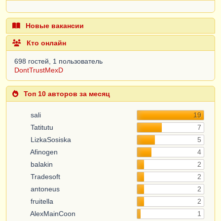
Новые вакансии
Кто онлайн
698 гостей, 1 пользователь
DontTrustMexD
Топ 10 авторов за месяц
sali
19
Tatitutu
7
LizkaSosiska
5
Afinogen
4
balakin
2
Tradesoft
2
antoneus
2
fruitella
2
AlexMainCoon
1