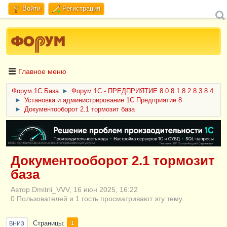
Войти
Регистрация
Главное меню
Форум 1C База
►
Форум 1С - ПРЕДПРИЯТИЕ 8.0 8.1 8.2 8.3 8.4
►
Установка и администрирование 1С Предприятие 8
►
Документооборот 2.1 тормозит база
ERID: CQH36pWzJqVJD4xVLsnhcU4hVPNjkBZe8KKxjJiYySyZAz
Документооборот 2.1 тормозит
база
Автор Dmitrii_VVV, 16 июн 2025, 16:22
0 Пользователей и 1 гость просматривают эту тему.
Страницы
1
ВНИЗ