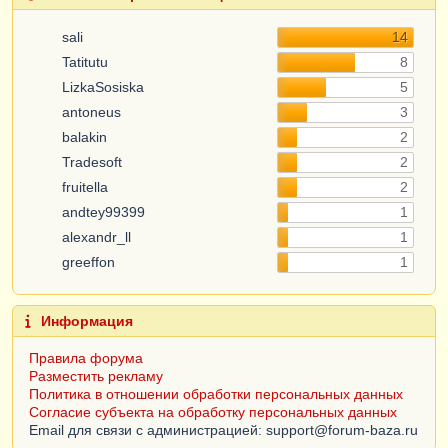
sali
14
Tatitutu
8
LizkaSosiska
5
antoneus
3
balakin
2
Tradesoft
2
fruitella
2
andtey99399
1
alexandr_ll
1
greeffon
1
Информация
Правила форума
Разместить рекламу
Политика в отношении обработки персональных данных
Согласие субъекта на обработку персональных данных
Email для связи с администрацией: