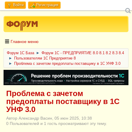
Войти
Регистрация
Главное меню
Форум 1C База
►
Форум 1С - ПРЕДПРИЯТИЕ 8.0 8.1 8.2 8.3 8.4
►
Пользователям 1С Предприятие 8
►
Проблема с зачетом предоплаты поставщику в 1С УНФ 3.0
ERID: CQH36pWzJqVJD4xVLsnhcU4hVPNjkBZe8KKxjJiYySyZAz
Проблема с зачетом
предоплаты поставщику в 1С
УНФ 3.0
Автор Александр Васин, 05 июн 2025, 10:38
0 Пользователей и 1 гость просматривают эту тему.