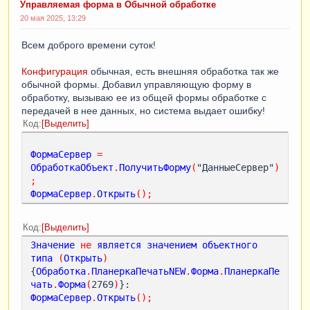
Управляемая форма в Обычной обработке
20 мая 2025, 13:29
Всем доброго времени суток!
Конфигурация
обычная, есть внешняя обработка так же
обычной формы. Добавил управляющую форму в
обработку, вызываю ее из общей формы обработке с
передачей в нее данных, но система выдает ошибку!
Код
Выделить
ФормаСервер
=
ОбработкаОбъект
.
ПолучитьФорму
(
"ДанныеСервер"
)
;
ФормаСервер
.
Открыть
();
Код
Выделить
Значение
не
является
значением
объектного
типа
(
Открыть
)
{
Обработка
.
ПланеркаПечатьNEW
.
Форма
.
ПланеркаПе
чать
.
Форма
(
2769
)
}:        
ФормаСервер
.
Открыть
();