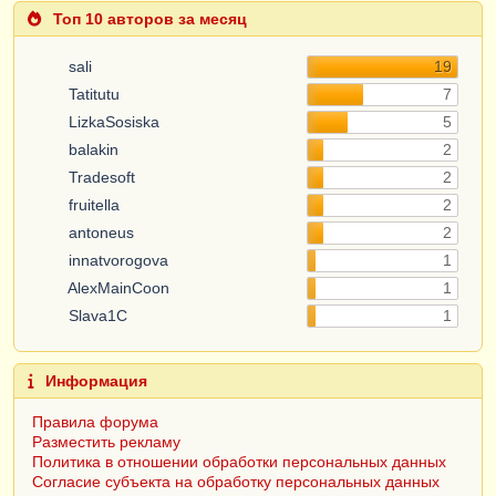
Топ 10 авторов за месяц
sali
19
Tatitutu
7
LizkaSosiska
5
balakin
2
Tradesoft
2
fruitella
2
antoneus
2
innatvorogova
1
AlexMainCoon
1
Slava1C
1
Информация
Правила форума
Разместить рекламу
Политика в отношении обработки персональных данных
Согласие субъекта на обработку персональных данных