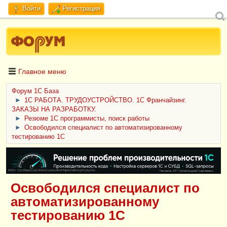
Войти
Регистрация
Главное меню
Форум 1C База
►
1С РАБОТА. ТРУДОУСТРОЙСТВО. 1С Франчайзинг.
ЗАКАЗЫ НА РАЗРАБОТКУ.
►
Резюме 1С программисты, поиск работы
►
Освободился специалист по автоматизированному
тестированию 1С
ERID: CQH36pWzJqVJD4xVLsnhcU4hVPNjkBZe8KKxjJiYySyZAz
Освободился специалист по
автоматизированному
тестированию 1С