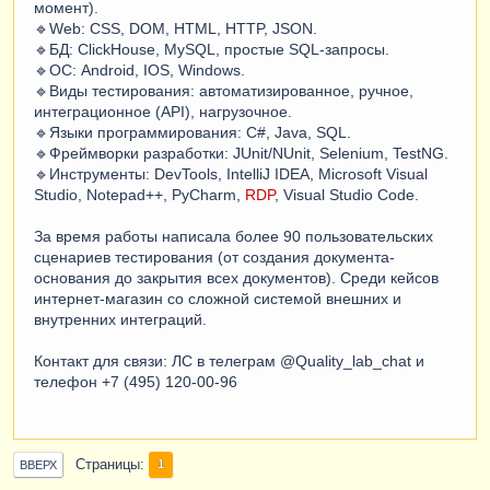
момент).
🔹Web: CSS, DOM, HTML, HTTP, JSON.
🔹БД: ClickHouse, MySQL, простые SQL-запросы.
🔹ОС: Android, IOS, Windows.
🔹Виды тестирования: автоматизированное, ручное,
интеграционное (API), нагрузочное.
🔹Языки программирования: C#, Java, SQL.
🔹Фреймворки разработки: JUnit/NUnit, Selenium, TestNG.
🔹Инструменты: DevTools, IntelliJ IDEA, Microsoft Visual
Studio, Notepad++, PyCharm,
RDP
, Visual Studio Code.
За время работы написала более 90 пользовательских
сценариев тестирования (от создания документа-
основания до закрытия всех документов). Среди кейсов
интернет-магазин со сложной системой внешних и
внутренних интеграций.
Контакт для связи: ЛС в телеграм @Quality_lab_chat и
телефон +7 (495) 120-00-96
Страницы
1
ВВЕРХ