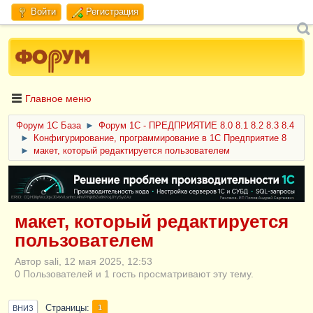
Войти
Регистрация
Главное меню
Форум 1C База
►
Форум 1С - ПРЕДПРИЯТИЕ 8.0 8.1 8.2 8.3 8.4
►
Конфигурирование, программирование в 1С Предприятие 8
►
макет, который редактируется пользователем
ERID: CQH36pWzJqVJD4xVLsnhcU4hVPNjkBZe8KKxjJiYySyZAz
макет, который редактируется
пользователем
Автор sali, 12 мая 2025, 12:53
0 Пользователей и 1 гость просматривают эту тему.
Страницы
1
ВНИЗ