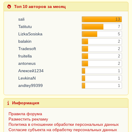
Топ 10 авторов за месяц
sali
13
Tatitutu
7
LizkaSosiska
5
balakin
2
Tradesoft
2
fruitella
2
antoneus
2
Алексей1234
1
LevkinaN
1
andtey99399
1
Информация
Правила форума
Разместить рекламу
Политика в отношении обработки персональных данных
Согласие субъекта на обработку персональных данных