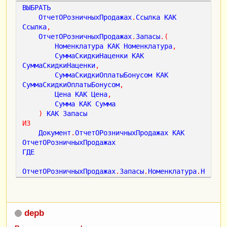
ВЫБРАТЬ
ОтчетОРозничныхПродажах
.
Ссылка
КАК
Ссылка
,
ОтчетОРозничныхПродажах
.
Запасы
.(
Номенклатура
КАК
Номенклатура
,
СуммаСкидкиНаценки
КАК
СуммаСкидкиНаценки
,
СуммаСкидкиОплатыБонусом
КАК
СуммаСкидкиОплатыБонусом
,
Цена
КАК
Цена
,
Сумма
КАК
Сумма
)
КАК
Запасы
ИЗ
Документ
.
ОтчетОРозничныхПродажах
КАК
ОтчетОРозничныхПродажах
ГДЕ
ОтчетОРозничныхПродажах
.
Запасы
.
Номенклатура
.
Н
аименование
ПОДОБНО
depb