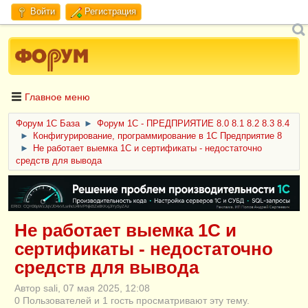
Войти
Регистрация
Главное меню
Форум 1C База
►
Форум 1С - ПРЕДПРИЯТИЕ 8.0 8.1 8.2 8.3 8.4
►
Конфигурирование, программирование в 1С Предприятие 8
►
Не работает выемка 1С и сертификаты - недостаточно
средств для вывода
ERID: CQH36pWzJqVJD4xVLsnhcU4hVPNjkBZe8KKxjJiYySyZAz
Не работает выемка 1С и
сертификаты - недостаточно
средств для вывода
Автор sali, 07 мая 2025, 12:08
0 Пользователей и 1 гость просматривают эту тему.