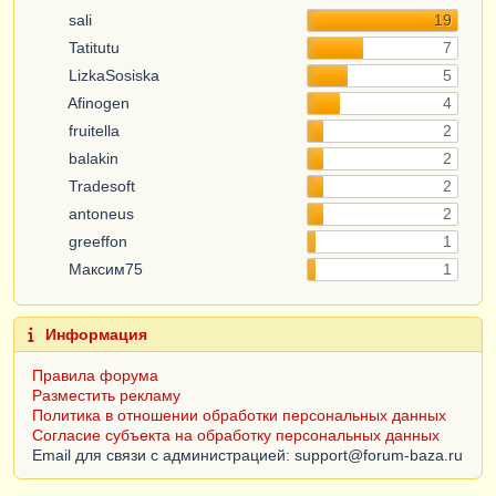
sali
19
Tatitutu
7
LizkaSosiska
5
Afinogen
4
fruitella
2
balakin
2
Tradesoft
2
antoneus
2
greeffon
1
Максим75
1
Информация
Правила форума
Разместить рекламу
Политика в отношении обработки персональных данных
Согласие субъекта на обработку персональных данных
Email для связи с администрацией: