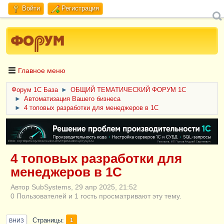
Войти
Регистрация
Главное меню
Форум 1C База
►
ОБЩИЙ ТЕМАТИЧЕСКИЙ ФОРУМ 1С
►
Автоматизация Вашего бизнеса
►
4 топовых разработки для менеджеров в 1С
ERID: CQH36pWzJqVJD4xVLsnhcU4hVPNjkBZe8KKxjJiYySyZAz
4 топовых разработки для
менеджеров в 1С
Автор SubSystems, 29 апр 2025, 21:52
0 Пользователей и 1 гость просматривают эту тему.
Страницы
1
ВНИЗ