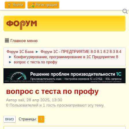
Войти
Регистрация
Главное меню
Форум 1C База
►
Форум 1С - ПРЕДПРИЯТИЕ 8.0 8.1 8.2 8.3 8.4
►
Конфигурирование, программирование в 1С Предприятие 8
►
вопрос с теста по профу
ERID: CQH36pWzJqVJD4xVLsnhcU4hVPNjkBZe8KKxjJiYySyZAz
вопрос с теста по профу
Автор sali, 28 апр 2025, 13:30
0 Пользователей и 1 гость просматривают эту тему.
Страницы
1
ВНИЗ