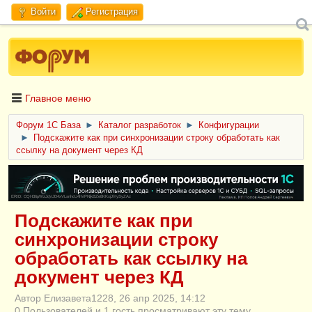
Войти
Регистрация
Главное меню
Форум 1C База
►
Каталог разработок
►
Конфигурации
►
Подскажите как при синхронизации строку обработать как
ссылку на документ через КД
ERID: CQH36pWzJqVJD4xVLsnhcU4hVPNjkBZe8KKxjJiYySyZAz
Подскажите как при
синхронизации строку
обработать как ссылку на
документ через КД
Автор Елизавета1228, 26 апр 2025, 14:12
0 Пользователей и 1 гость просматривают эту тему.