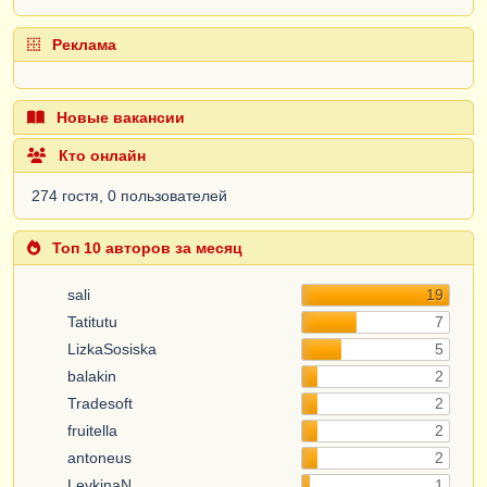
Реклама
Новые вакансии
Кто онлайн
274 гостя, 0 пользователей
Топ 10 авторов за месяц
sali
19
Tatitutu
7
LizkaSosiska
5
balakin
2
Tradesoft
2
fruitella
2
antoneus
2
LevkinaN
1