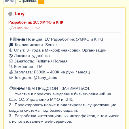
Страницы
1
ВНИЗ
Tany
Разработчик 1С: УМФО и КПК
24 апр 2025, 10:52
👩🏼�💼 Позиция: 1С Разработчик (УМФО и КПК)
🎓 Квалификация: Senior
💪 Опыт: 3+ года в Микрофинансовой Организации
🌎 Локация: удалёнка
🕗 Занятость: Fulltime / Полная
🚀 Компания: ITM
💰 Зарплата: ₽300К – 400К на руки / месяц
✏️ Telegram: @Tany_Jobs
🧑🏽�💻 ЧЕМ ПРЕДСТОИТ ЗАНИМАТЬСЯ:
1. Участие в проектах внедрения бизнес-решений на
базе 1С: Управление МФО и КПК;
2. Проектировать новые и адаптировать существующие
модули системы под бизнес-задачи;
3. Разработка интеграционных интерфейсов, в том числе
с использованием web-сервисов.