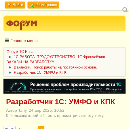
Войти
Регистрация
Главное меню
Форум 1C База
►
1С РАБОТА. ТРУДОУСТРОЙСТВО. 1С Франчайзинг.
ЗАКАЗЫ НА РАЗРАБОТКУ.
►
Вакансии. Поиск работы на постоянной основе.
►
Разработчик 1С: УМФО и КПК
ERID: CQH36pWzJqVJD4xVLsnhcU4hVPNjkBZe8KKxjJiYySyZAz
Разработчик 1С: УМФО и КПК
Автор Tany, 24 апр 2025, 10:52
0 Пользователей и 1 гость просматривают эту тему.