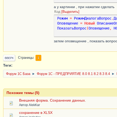
Если
ЭтоАдресВременногоХ
а у картинки , при нажатии сделать
ФайлКартинки
=
Получ
Код
Выделить
ТекущийОбъект
.
Картин
Режим
=
РежимДиалогаВопрос
.
Д
УдалитьИзВременногоХ
Оповещение
=
Новый
ОписаниеО
СсылкаНаКартинку
=
П
ПоказатьВопрос
(
Оповещение
,
Н
КонецЕсли
КонецПроцедуры
затем оповещение , показать вопро
&
НаСервере
Процедура
ПриСозданииНаСерве
СсылкаНаКартинку
=
Получ
Страницы
1
ВВЕРХ
КонецПроцедуры
Теги:
Форум 1C База
►
Форум 1С - ПРЕДПРИЯТИЕ 8.0 8.1 8.2 8.3 8.4
►
Похожие темы (5)
Внешняя форма. Сохранение данных.
Автор
AlekKar
сохранение в XLSX