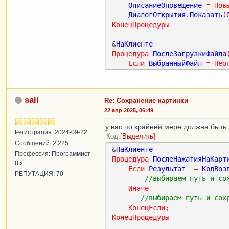
ОписаниеОповещение
=
Нов
ДиалогОткрытия
.
Показать
(
КонецПроцедуры
&
НаКлиенте
Процедура
ПослеЗагрузкиФайла
Если
ВыбранныйФайл
=
Нео
Возврат
;
КонецЕсли
;
ОписаниеОповещения
=
Нов
sali
Re: Сохранение картинки
НачатьПомещениеФайла
(
Опи
22 апр 2025, 06:49
КонецПроцедуры
у вас по крайней мере должна быть 
&
НаКлиенте
Регистрация: 2024-09-22
Код
Выделить
Процедура
ПослеПомещенияФайл
Сообщений: 2,225
&
НаКлиенте
Если
Не
Результат
Тогда
Профессия: Программист
Процедура
ПослеНажатияНаКарт
Возврат
;
8.x
Если
Результат
=
КодВоз
КонецЕсли
;
РЕПУТАЦИЯ: 70
//выбираем путь и со
СсылкаНаКартинку
=
Адрес
Иначе
Модифицированность
=
Ист
//выбираем путь и сох
КонецПроцедуры
КонецЕсли
;
КонецПроцедуры
&
НаСервере
Процедура
ПередЗаписьюНаСерв