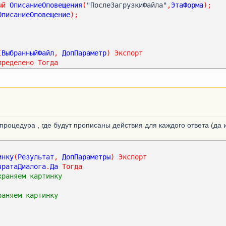
ый
ОписаниеОповещения
(
"ПослеЗагрузкиФайла"
,
ЭтаФорма
);
ОписаниеОповещение
);
(
ВыбранныйФайл
,
ДопПараметр
)
Экспорт
пределено
Тогда
ый
ОписаниеОповещения
(
"ПослеПомещенияФайла"
,
ЭтаФорма
);
саниеОповещения
,,
ВыбранныйФайл
[
0
],
Ложь
,
УникальныйИдентиф
процедура , где будут прописаны действия для каждого ответа (да и
а
(
Результат
,
Адрес
,
ВыбранноеИмяФайла
,
ДопПараметры
)
Экспо
инку
(
Результат
,
ДопПараметры
)
Экспорт
вратаДиалога
.
Да
Тогда
храняем картинку
;
ина
;
раняем картинку
ер
(
Отказ
,
ТекущийОбъект
,
ПараметрЗаписи
)
Экспорт