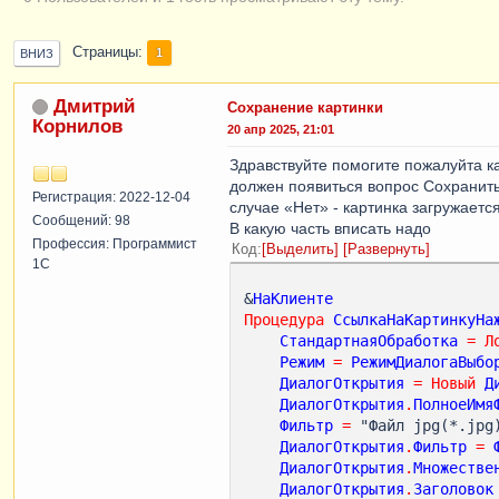
Страницы
1
ВНИЗ
Дмитрий
Сохранение картинки
Корнилов
20 апр 2025, 21:01
Здравствуйте помогите пожалуйта ка
должен появиться вопрос Сохранить 
Регистрация: 2022-12-04
случае «Нет» - картинка загружается
Сообщений: 98
В какую часть вписать надо
Профессия: Программист
Код
Выделить
Развернуть
1С
&
НаКлиенте
Процедура
СсылкаНаКартинкуНа
СтандартнаяОбработка
=
Л
Режим
=
РежимДиалогаВыбо
ДиалогОткрытия
=
Новый
Д
ДиалогОткрытия
.
ПолноеИмя
Фильтр
=
 "Файл jpg(*.jpg
ДиалогОткрытия
.
Фильтр
=
ДиалогОткрытия
.
Множестве
ДиалогОткрытия
.
Заголовок