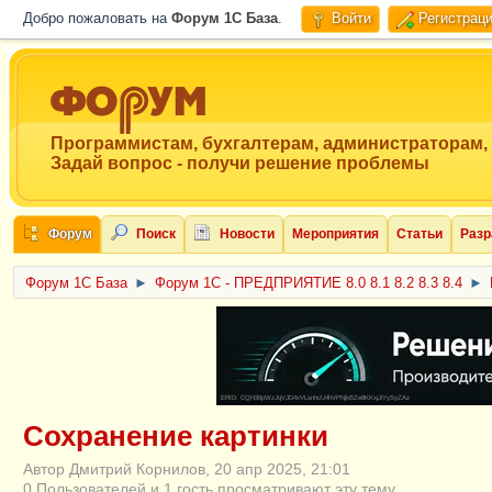
Добро пожаловать на
Форум 1C База
.
Войти
Регистрац
Программистам, бухгалтерам, администраторам,
Задай вопрос - получи решение проблемы
Форум
Поиск
Новости
Мероприятия
Статьи
Разр
Форум 1C База
►
Форум 1С - ПРЕДПРИЯТИЕ 8.0 8.1 8.2 8.3 8.4
►
ERID: CQH36pWzJqVJD4xVLsnhcU4hVPNjkBZe8KKxjJiYySyZAz
Сохранение картинки
Автор Дмитрий Корнилов, 20 апр 2025, 21:01
0 Пользователей и 1 гость просматривают эту тему.