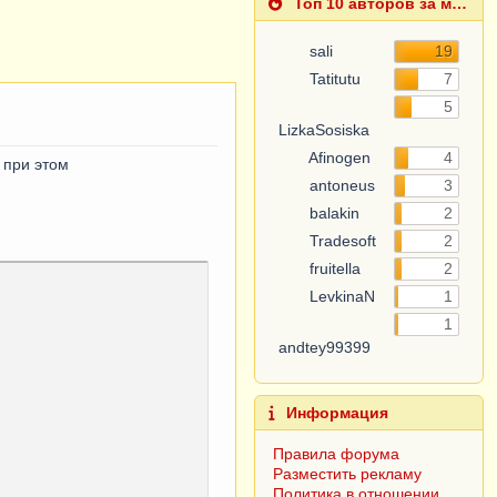
Топ 10 авторов за месяц
sali
19
Tatitutu
7
LizkaSosiska
5
Afinogen
4
antoneus
3
 при этом
balakin
2
Tradesoft
2
fruitella
2
LevkinaN
1
andtey99399
1
Информация
Правила форума
Разместить рекламу
Политика в отношении
обработки персональных
данных