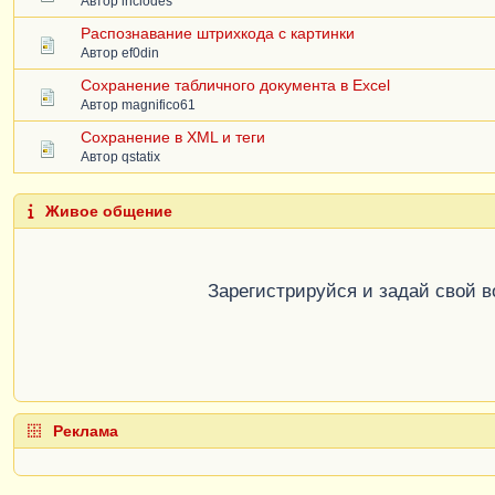
Автор
inclodes
Распознавание штрихкода с картинки
Автор
ef0din
Сохранение табличного документа в Excel
Автор
magnifico61
Сохранение в XML и теги
Автор
qstatix
Живое общение
Зарегистрируйся и задай свой 
Реклама