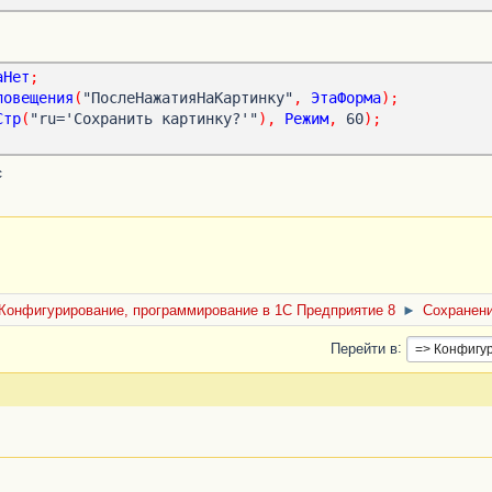
ранилища
(
СсылкаНаКартинку
)
Тогда
итьИзВременногоХранилища
(
СсылкаНаКартинку
);
ка
=
Новый
ХранилищеЗначения
(
ФайлКартинки
);
аНет
;
ранилища
(
СсылкаНаКартинку
);
повещения
(
"ПослеНажатияНаКартинку"
,
ЭтаФорма
);
олучитьНавигационнуюСсылку
(
Объект
.
Ссылка
,
"Картинка"
);
Стр
(
"ru='Сохранить картинку?'"
),
Режим
,
 60
);
с
р
(
Отказ
,
СтандартнаяОбработка
)
Экспорт
итьНавигационнуюСсылку
(
Объект
.
Ссылка
,
"Картинка"
)
Конфигурирование, программирование в 1С Предприятие 8
►
Сохранени
Перейти в