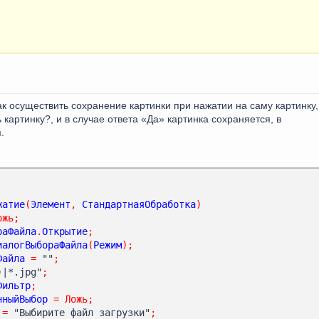
к осуществить сохранение картинки при нажатии на саму картинку,
картинку?, и в случае ответа «Да» картинка сохраняется, в
.
жатие
(
Элемент
,
СтандартнаяОбработка
)
ожь
;
раФайла
.
Открытие
;
иалогВыбораФайла
(
Режим
);
Файла
=
 ""
;
)|*.jpg"
;
Фильтр
;
нныйВыбор
=
Ложь
;
=
 "Выбирите файл загрузки"
;