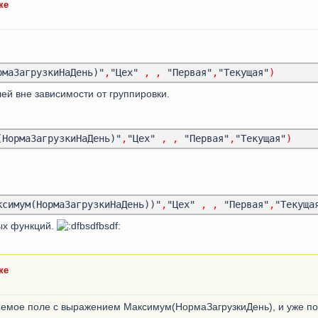
ке
рмаЗагрузкиНаДень)"
,
"Цех" 
,
,
 "Первая"
,
"Текущая"
)
ей вне зависимости от группировки.
(НормаЗагрузкиНаДень)"
,
"Цех" 
,
,
 "Первая"
,
"Текущая"
)
ксимум(НормаЗагрузкиНаДень))"
,
"Цех" 
,
,
 "Первая"
,
"Текуща
ых функций.
ке
ляемое поле с выражением Максимум(НормаЗагрузкиДень), и уже по