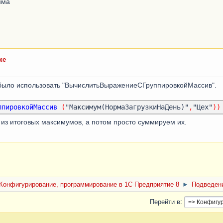
мма
ке
было использовать "ВычислитьВыражениеСГруппировкойМассив".
ппировкойМассив
(
"Максимум(НормаЗагрузкиНаДень)"
,
"Цех"
))
из итоговых максимумов, а потом просто суммируем их.
Конфигурирование, программирование в 1С Предприятие 8
►
Подведени
Перейти в