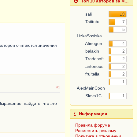
Топ 10 авторов за месяц
sali
19
Tatitutu
7
LizkaSosiska
5
Afinogen
4
balakin
2
 которой считаются значения
Tradesoft
2
antoneus
2
fruitella
2
AlexMainCoon
1
Slava1C
1
#1
Информация
Выражение. найдите, что это
Правила форума
Разместить рекламу
Политика в отношении
обработки персональных
данных