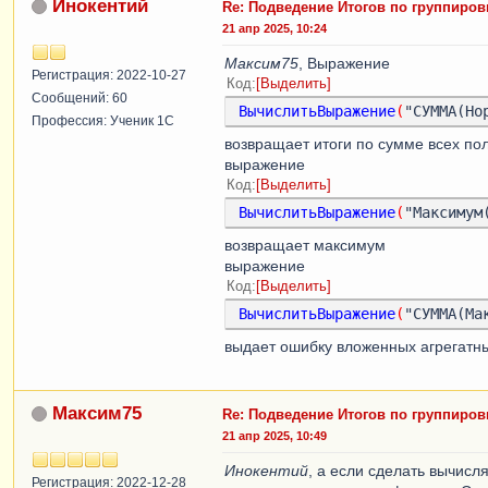
Инокентий
Re: Подведение Итогов по группиров
21 апр 2025, 10:24
Максим75
, Выражение
Регистрация: 2022-10-27
Код
Выделить
Сообщений: 60
ВычислитьВыражение
(
"СУММА(Но
Профессия: Ученик 1С
возвращает итоги по сумме всех пол
выражение
Код
Выделить
ВычислитьВыражение
(
"Максимум
возвращает максимум
выражение
Код
Выделить
ВычислитьВыражение
(
"СУММА(Ма
выдает ошибку вложенных агрегатн
Максим75
Re: Подведение Итогов по группиров
21 апр 2025, 10:49
Инокентий
, а если сделать вычис
Регистрация: 2022-12-28