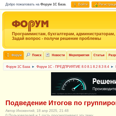
Добро пожаловать на
Форум 1C База
.
Войти
Регистрац
Программистам, бухгалтерам, администраторам,
Задай вопрос - получи решение проблемы
Форум
Поиск
Новости
Мероприятия
Статьи
Разр
Форум 1C База
►
Форум 1С - ПРЕДПРИЯТИЕ 8.0 8.1 8.2 8.3 8.4
►
ERID: CQH36pWzJqVJD4xVLsnhcU4hVPNjkBZe8KKxjJiYySyZAz
Подведение Итогов по группиро
Автор Инокентий, 18 апр 2025, 21:48
0 Пользователей и 1 гость просматривают эту тему.