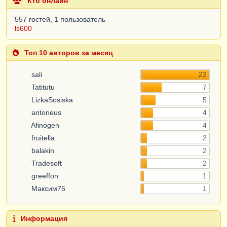
Кто онлайн
557 гостей, 1 пользователь
ls600
Топ 10 авторов за месяц
sali
23
Tatitutu
7
LizkaSosiska
5
antoneus
4
Afinogen
4
fruitella
2
balakin
2
Tradesoft
2
greeffon
1
Максим75
1
Информация