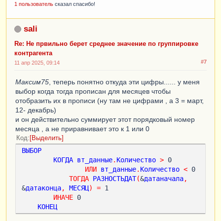
1 пользователь
сказал спасибо!
sali
Re: Не првильно берет среднее значение по группировке
контрагента
#7
11 апр 2025, 09:14
Максим75
, теперь понятно откуда эти цифры...... у меня
выбор когда тогда прописан для месяцев чтобы
отобразить их в прописи (ну там не цифрами , а 3 = март,
12- декабрь)
и он действительно суммирует этот порядковый номер
месяца , а не приравнивает это к 1 или 0
Код
Выделить
ВЫБОР
КОГДА
вт_данные
.
Количество
>
 0

ИЛИ
вт_данные
.
Количество
<
 0

ТОГДА
РАЗНОСТЬДАТ
(
&
датаначала
,
&
датаконца
,
МЕСЯЦ
)
=
 1

ИНАЧЕ
 0

КОНЕЦ