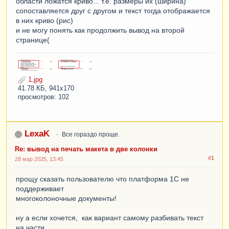
области ложатся криво... т.е. размеры их (ширина)
сопоставляется друг с другом и текст тогда отображается
в них криво (рис)
и не могу понять как продолжить вывод на второй
странице(
1.jpg
41.78 КБ, 941x170
просмотров: 102
LexaK
Все гораздо проще.
Re: вывод на печать макета в две колонки
#1
28 мар 2025, 13:45
прощу сказать пользователю что платформа 1С не
поддерживает
многоколоночные документы!
ну а если хочется, как вариант самому разбивать текст
на части