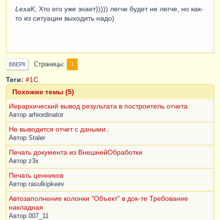
LexaK
, Хто его уже знает))))) легче будет не легче, но как-
то из ситуации выходить надо)
Страницы
1
ВВЕРХ
Теги:
#1С
Похожие темы (5)
Иерархический вывод результата в построитель отчета
Автор
arhiordinator
Не выводится отчет с даными..
Автор
Staler
Печать документа из ВнешнейОбработки
Автор
z3x
Печать ценников
Автор
rasulkipkeev
Автозаполнение колонки "Объект" в док-те Требование
накладная
Автор
007_11