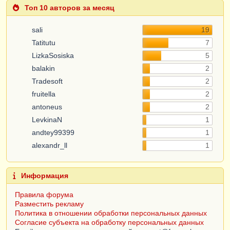
Топ 10 авторов за месяц
sali
19
Tatitutu
7
LizkaSosiska
5
balakin
2
Tradesoft
2
fruitella
2
antoneus
2
LevkinaN
1
andtey99399
1
alexandr_ll
1
Информация
Правила форума
Разместить рекламу
Политика в отношении обработки персональных данных
Согласие субъекта на обработку персональных данных