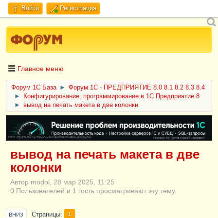
Войти
Регистрация
Главное меню
Форум 1C База
►
Форум 1С - ПРЕДПРИЯТИЕ 8.0 8.1 8.2 8.3 8.4
►
Конфигурирование, программирование в 1С Предприятие 8
►
вывод на печать макета в две колонки
ERID: CQH36pWzJqVJD4xVLsnhcU4hVPNjkBZe8KKxjJiYySyZAz
вывод на печать макета в две
колонки
Автор modol, 28 мар 2025, 11:25
0 Пользователей и 1 гость просматривают эту тему.
Страницы
1
ВНИЗ