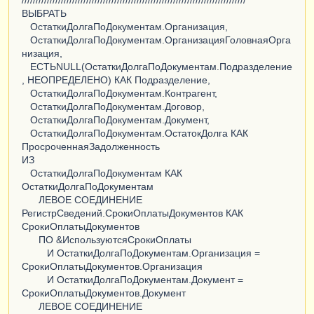
////////////////////////////////////////////////////////////////////////////////
ВЫБРАТЬ
ОстаткиДолгаПоДокументам.Организация,
ОстаткиДолгаПоДокументам.ОрганизацияГоловнаяОрга
низация,
ЕСТЬNULL(ОстаткиДолгаПоДокументам.Подразделение
, НЕОПРЕДЕЛЕНО) КАК Подразделение,
ОстаткиДолгаПоДокументам.Контрагент,
ОстаткиДолгаПоДокументам.Договор,
ОстаткиДолгаПоДокументам.Документ,
ОстаткиДолгаПоДокументам.ОстатокДолга КАК
ПросроченнаяЗадолженность
ИЗ
ОстаткиДолгаПоДокументам КАК
ОстаткиДолгаПоДокументам
ЛЕВОЕ СОЕДИНЕНИЕ
РегистрСведений.СрокиОплатыДокументов КАК
СрокиОплатыДокументов
ПО &ИспользуютсяСрокиОплаты
И ОстаткиДолгаПоДокументам.Организация =
СрокиОплатыДокументов.Организация
И ОстаткиДолгаПоДокументам.Документ =
СрокиОплатыДокументов.Документ
ЛЕВОЕ СОЕДИНЕНИЕ