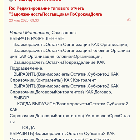
Re: Редактирование типового отчета
"ЗадолженностьПоставщикамПоСрокамДолга
#1
23 мар 2025, 09:33
Рашид Матниязов
, Сам запрос:
ВЫБРАТЬ РАЗРЕШЕННЫЕ
ВзаиморасчетыОстатки.Организация КАК Организация,
ВзаиморасчетыОстатки.Организация.ГоловнаяОрганиза
ция КАК ОрганизацияГоловнаяОрганизация,
ВзаиморасчетыОстатки.Подразделение КАК
Подразделение,
ВЫРАЗИТЬ(ВзаиморасчетыОстатки.Субконто1 КАК
Справочник.Контрагенты) КАК Контрагент,
ВЫРАЗИТЬ(ВзаиморасчетыОстатки.Субконто2 КАК
Справочник.ДоговорыКонтрагентов) КАК Договор,
ВЫБОР
КОГДА ВЫРАЗИТЬ(ВзаиморасчетыОстатки.Субконто2
КАК
Справочник.ДоговорыКонтрагентов).УстановленСрокОпла
ты
ТОГДА
ВЫРАЗИТЬ(ВзаиморасчетыОстатки.Субконто2 КАК
Справочник.ДоговорыКонтрагентов).СрокОплаты