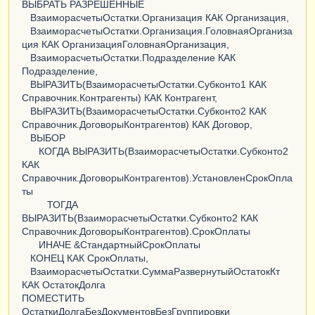
ВЫБРАТЬ РАЗРЕШЕННЫЕ
ВзаиморасчетыОстатки.Организация КАК Организация,
ВзаиморасчетыОстатки.Организация.ГоловнаяОрганиза
ция КАК ОрганизацияГоловнаяОрганизация,
ВзаиморасчетыОстатки.Подразделение КАК
Подразделение,
ВЫРАЗИТЬ(ВзаиморасчетыОстатки.Субконто1 КАК
Справочник.Контрагенты) КАК Контрагент,
ВЫРАЗИТЬ(ВзаиморасчетыОстатки.Субконто2 КАК
Справочник.ДоговорыКонтрагентов) КАК Договор,
ВЫБОР
КОГДА ВЫРАЗИТЬ(ВзаиморасчетыОстатки.Субконто2
КАК
Справочник.ДоговорыКонтрагентов).УстановленСрокОпла
ты
ТОГДА
ВЫРАЗИТЬ(ВзаиморасчетыОстатки.Субконто2 КАК
Справочник.ДоговорыКонтрагентов).СрокОплаты
ИНАЧЕ &СтандартныйСрокОплаты
КОНЕЦ КАК СрокОплаты,
ВзаиморасчетыОстатки.СуммаРазвернутыйОстатокКт
КАК ОстатокДолга
ПОМЕСТИТЬ
ОстаткиДолгаБезДокументовБезГруппировки