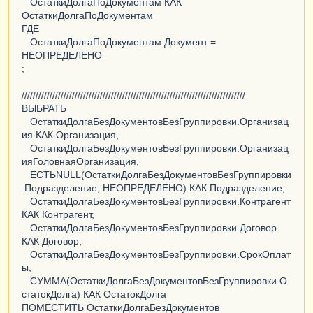
ОстаткиДолгаПоДокументам КАК
ОстаткиДолгаПоДокументам
ГДЕ
ОстаткиДолгаПоДокументам.Документ =
НЕОПРЕДЕЛЕНО
;
////////////////////////////////////////////////////////////////////////////////
ВЫБРАТЬ
ОстаткиДолгаБезДокументовБезГруппировки.Организац
ия КАК Организация,
ОстаткиДолгаБезДокументовБезГруппировки.Организац
ияГоловнаяОрганизация,
ЕСТЬNULL(ОстаткиДолгаБезДокументовБезГруппировки
.Подразделение, НЕОПРЕДЕЛЕНО) КАК Подразделение,
ОстаткиДолгаБезДокументовБезГруппировки.Контрагент
КАК Контрагент,
ОстаткиДолгаБезДокументовБезГруппировки.Договор
КАК Договор,
ОстаткиДолгаБезДокументовБезГруппировки.СрокОплат
ы,
СУММА(ОстаткиДолгаБезДокументовБезГруппировки.О
статокДолга) КАК ОстатокДолга
ПОМЕСТИТЬ ОстаткиДолгаБезДокументов