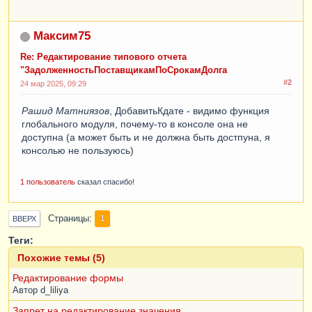
Максим75
Re: Редактирование типового отчета
"ЗадолженностьПоставщикамПоСрокамДолга
#2
24 мар 2025, 09:29
Рашид Матниязов
, ДобавитьКдате - видимо функция
глобального модуля, почему-то в консоле она не
доступна (а может быть и не должна быть достпуна, я
консолью не пользуюсь)
1 пользователь
сказал спасибо!
Страницы
1
ВВЕРХ
Теги:
Похожие темы (5)
Редактирование формы
Автор
d_liliya
Запрет на редактирование значения