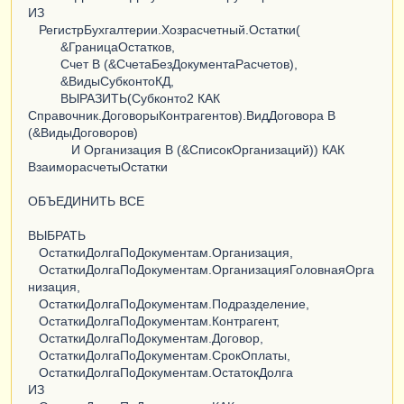
ИЗ
РегистрБухгалтерии.Хозрасчетный.Остатки(
&ГраницаОстатков,
Счет В (&СчетаБезДокументаРасчетов),
&ВидыСубконтоКД,
ВЫРАЗИТЬ(Субконто2 КАК
Справочник.ДоговорыКонтрагентов).ВидДоговора В
(&ВидыДоговоров)
И Организация В (&СписокОрганизаций)) КАК
ВзаиморасчетыОстатки
ОБЪЕДИНИТЬ ВСЕ
ВЫБРАТЬ
ОстаткиДолгаПоДокументам.Организация,
ОстаткиДолгаПоДокументам.ОрганизацияГоловнаяОрга
низация,
ОстаткиДолгаПоДокументам.Подразделение,
ОстаткиДолгаПоДокументам.Контрагент,
ОстаткиДолгаПоДокументам.Договор,
ОстаткиДолгаПоДокументам.СрокОплаты,
ОстаткиДолгаПоДокументам.ОстатокДолга
ИЗ