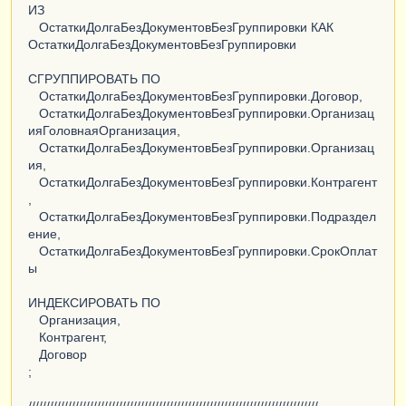
ИЗ
ОстаткиДолгаБезДокументовБезГруппировки КАК
ОстаткиДолгаБезДокументовБезГруппировки
СГРУППИРОВАТЬ ПО
ОстаткиДолгаБезДокументовБезГруппировки.Договор,
ОстаткиДолгаБезДокументовБезГруппировки.Организац
ияГоловнаяОрганизация,
ОстаткиДолгаБезДокументовБезГруппировки.Организац
ия,
ОстаткиДолгаБезДокументовБезГруппировки.Контрагент
,
ОстаткиДолгаБезДокументовБезГруппировки.Подраздел
ение,
ОстаткиДолгаБезДокументовБезГруппировки.СрокОплат
ы
ИНДЕКСИРОВАТЬ ПО
Организация,
Контрагент,
Договор
;