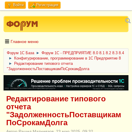
Войти
Регистрация
Главное меню
Форум 1C База
►
Форум 1С - ПРЕДПРИЯТИЕ 8.0 8.1 8.2 8.3 8.4
►
Конфигурирование, программирование в 1С Предприятие 8
►
Редактирование типового отчета
"ЗадолженностьПоставщикамПоСрокамДолга
ERID: CQH36pWzJqVJD4xVLsnhcU4hVPNjkBZe8KKxjJiYySyZAz
Редактирование типового
отчета
"ЗадолженностьПоставщикам
ПоСрокамДолга
Автор Рашид Матниязов, 23 мар 2025, 09:32