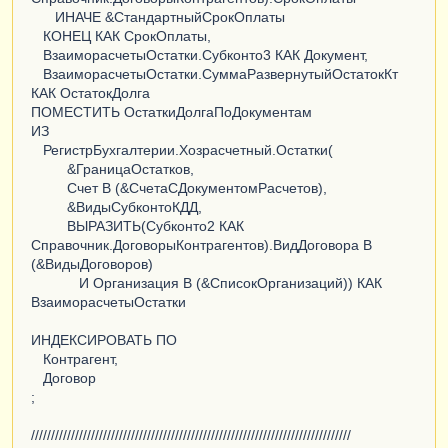
ИНАЧЕ &СтандартныйСрокОплаты
КОНЕЦ КАК СрокОплаты,
ВзаиморасчетыОстатки.Субконто3 КАК Документ,
ВзаиморасчетыОстатки.СуммаРазвернутыйОстатокКт
КАК ОстатокДолга
ПОМЕСТИТЬ ОстаткиДолгаПоДокументам
ИЗ
РегистрБухгалтерии.Хозрасчетный.Остатки(
&ГраницаОстатков,
Счет В (&СчетаСДокументомРасчетов),
&ВидыСубконтоКДД,
ВЫРАЗИТЬ(Субконто2 КАК
Справочник.ДоговорыКонтрагентов).ВидДоговора В
(&ВидыДоговоров)
И Организация В (&СписокОрганизаций)) КАК
ВзаиморасчетыОстатки
ИНДЕКСИРОВАТЬ ПО
Контрагент,
Договор
;
////////////////////////////////////////////////////////////////////////////////