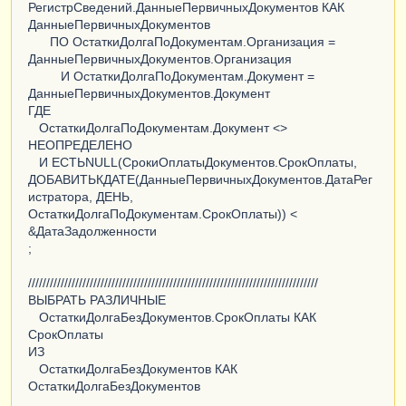
РегистрСведений.ДанныеПервичныхДокументов КАК
ДанныеПервичныхДокументов
ПО ОстаткиДолгаПоДокументам.Организация =
ДанныеПервичныхДокументов.Организация
И ОстаткиДолгаПоДокументам.Документ =
ДанныеПервичныхДокументов.Документ
ГДЕ
ОстаткиДолгаПоДокументам.Документ <>
НЕОПРЕДЕЛЕНО
И ЕСТЬNULL(СрокиОплатыДокументов.СрокОплаты,
ДОБАВИТЬКДАТЕ(ДанныеПервичныхДокументов.ДатаРег
истратора, ДЕНЬ,
ОстаткиДолгаПоДокументам.СрокОплаты)) <
&ДатаЗадолженности
;
////////////////////////////////////////////////////////////////////////////////
ВЫБРАТЬ РАЗЛИЧНЫЕ
ОстаткиДолгаБезДокументов.СрокОплаты КАК
СрокОплаты
ИЗ
ОстаткиДолгаБезДокументов КАК
ОстаткиДолгаБезДокументов