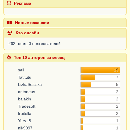
Реклама
Новые вакансии
Кто онлайн
262 гостя, 0 пользователей
Топ 10 авторов за месяц
sali
19
Tatitutu
7
LizkaSosiska
5
antoneus
2
balakin
2
Tradesoft
2
fruitella
2
Yury_B
1
nik9997
1