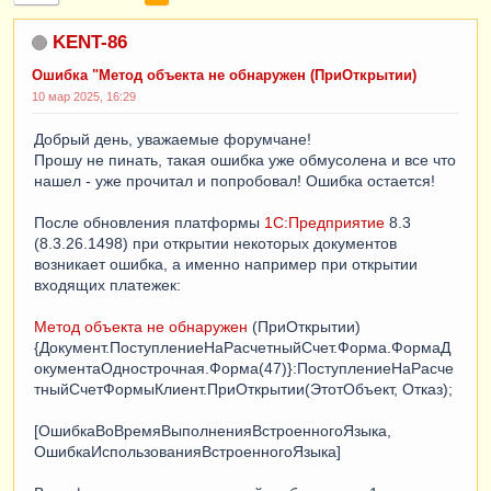
KENT-86
Ошибка "Метод объекта не обнаружен (ПриОткрытии)
10 мар 2025, 16:29
Добрый день, уважаемые форумчане!
Прошу не пинать, такая ошибка уже обмусолена и все что
нашел - уже прочитал и попробовал! Ошибка остается!
После обновления платформы
1С:Предприятие
8.3
(8.3.26.1498) при открытии некоторых документов
возникает ошибка, а именно например при открытии
входящих платежек:
Метод объекта не обнаружен
(ПриОткрытии)
{Документ.ПоступлениеНаРасчетныйСчет.Форма.ФормаД
окументаОднострочная.Форма(47)}:ПоступлениеНаРасче
тныйСчетФормыКлиент.ПриОткрытии(ЭтотОбъект, Отказ);
[ОшибкаВоВремяВыполненияВстроенногоЯзыка,
ОшибкаИспользованияВстроенногоЯзыка]