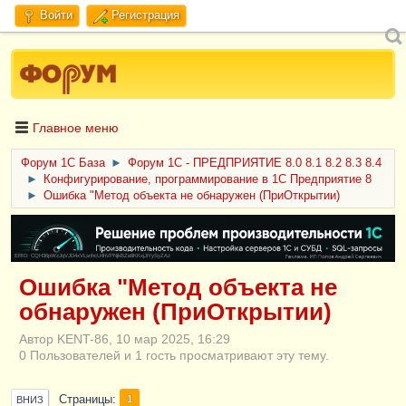
Войти
Регистрация
Главное меню
Форум 1C База
►
Форум 1С - ПРЕДПРИЯТИЕ 8.0 8.1 8.2 8.3 8.4
►
Конфигурирование, программирование в 1С Предприятие 8
►
Ошибка "Метод объекта не обнаружен (ПриОткрытии)
ERID: CQH36pWzJqVJD4xVLsnhcU4hVPNjkBZe8KKxjJiYySyZAz
Ошибка "Метод объекта не
обнаружен (ПриОткрытии)
Автор KENT-86, 10 мар 2025, 16:29
0 Пользователей и 1 гость просматривают эту тему.
Страницы
1
ВНИЗ