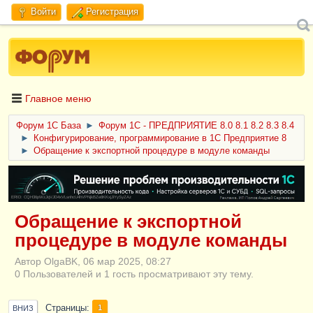
Войти
Регистрация
Главное меню
Форум 1C База
►
Форум 1С - ПРЕДПРИЯТИЕ 8.0 8.1 8.2 8.3 8.4
►
Конфигурирование, программирование в 1С Предприятие 8
►
Обращение к экспортной процедуре в модуле команды
ERID: CQH36pWzJqVJD4xVLsnhcU4hVPNjkBZe8KKxjJiYySyZAz
Обращение к экспортной
процедуре в модуле команды
Автор OlgaBK, 06 мар 2025, 08:27
0 Пользователей и 1 гость просматривают эту тему.
Страницы
1
ВНИЗ