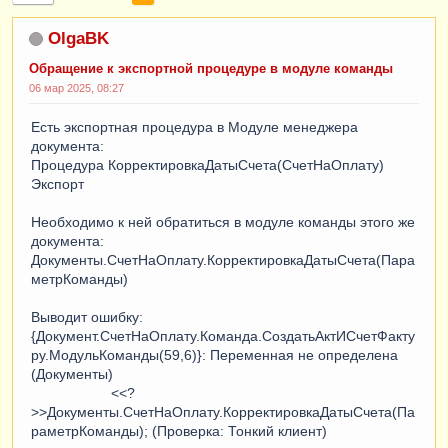
OlgaBK
Обращение к экспортной процедуре в модуле команды
06 мар 2025, 08:27
Есть экспортная процедура в Модуле менеджера
документа:
Процедура КорректировкаДатыСчета(СчетНаОплату)
Экспорт
Необходимо к ней обратиться в модуле команды этого же
документа:
Документы.СчетНаОплату.КорректировкаДатыСчета(Пара
метрКоманды)
Выводит ошибку:
{Документ.СчетНаОплату.Команда.СоздатьАктИСчетФакту
ру.МодульКоманды(59,6)}: Переменная не определена
(Документы)
<<?
>>Документы.СчетНаОплату.КорректировкаДатыСчета(Па
раметрКоманды); (Проверка: Тонкий клиент)