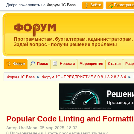
Добро пожаловать на
Форум 1C База
.
Войти
Регистрац
Программистам, бухгалтерам, администраторам,
Задай вопрос - получи решение проблемы
Форум
Поиск
Новости
Мероприятия
Статьи
Разр
Форум 1C База
►
Форум 1С - ПРЕДПРИЯТИЕ 8.0 8.1 8.2 8.3 8.4
►
ERID: CQH36pWzJqVJD4xVLsnhcU4hVPNjkBZe8KKxjJiYySyZAz
Popular Code Linting and Formatt
Автор UralMana, 05 мар 2025, 18:02
0 Пользователей и 1 гость просматривают эту тему.