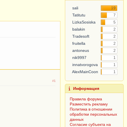
sali
19
Tatitutu
7
LizkaSosiska
5
balakin
2
Tradesoft
2
fruitella
2
antoneus
2
nik9997
1
innatvorogova
1
AlexMainCoon
1
#1
Информация
Правила форума
Разместить рекламу
Политика в отношении
обработки персональных
данных
Согласие субъекта на