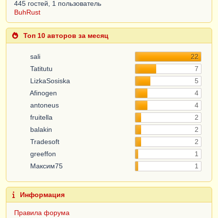
445 гостей, 1 пользователь
BuhRust
Топ 10 авторов за месяц
sali
22
Tatitutu
7
LizkaSosiska
5
Afinogen
4
antoneus
4
fruitella
2
balakin
2
Tradesoft
2
greeffon
1
Максим75
1
Информация
Правила форума