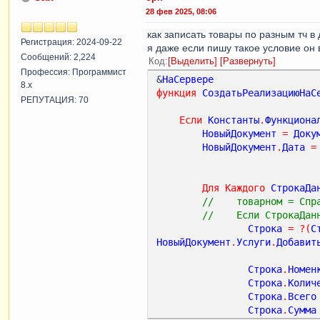
28 фев 2025, 08:06
как записать товары по разным тч в
Регистрация: 2024-09-22
я даже если пишу такое условие он 
Сообщений: 2,224
Код
Выделить
Развернуть
Профессия: Программист
&
НаСервере
8.x
функция
СоздатьРеализациюНаС
РЕПУТАЦИЯ: 70
Если
Константы
.
Функциона
НовыйДокумент
=
Доку
НовыйДокумент
.
Дата
=
Для
Каждого
СтрокаДа
//    товарном = Спр
//    Если СтрокаДан
Строка
=
?(
С
НовыйДокумент
.
Услуги
.
Добавит
Строка
.
Номен
Строка
.
Колич
Строка
.
Всего
Строка
.
Сумма