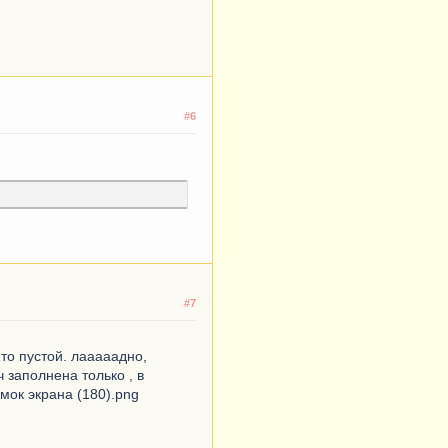
#6
#7
то пустой. лааааадно,
 заполнена только , в