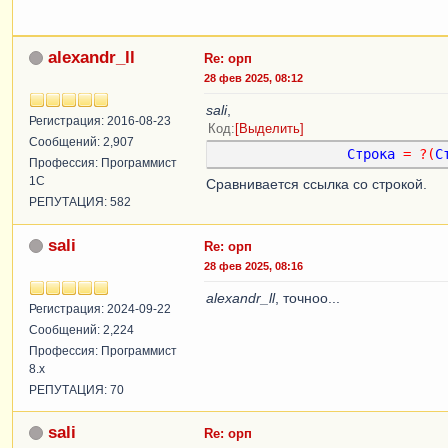
//Строка.Сум
Строка
.
Цена
alexandr_ll
Re: орп
Организация
28 фев 2025, 08:12
СчетаУчетаНо
БухгалтерскийУчетПовтИсп
.
Пол
sali
,
ЗаполнитьЗна
Регистрация: 2016-08-23
Код
Выделить
Сообщений: 2,907
Строка
=
?(
С
//    Строка.Сче
Профессия: Программист
//    Строка.Ста
1С
Сравнивается ссылка со строкой.
//    Строка.Сче
РЕПУТАЦИЯ: 582
//    Строка.Сче
sali
Re: орп
//    КонецЕсли;
28 фев 2025, 08:16
КонецЦикла
;
alexandr_ll
, точноо...
Регистрация: 2024-09-22
Сообщений: 2,224
Иначе
Профессия: Программист
Сообщить
(
"Настройте 
8.x
КонецЕсли
;
РЕПУТАЦИЯ: 70
НовыйДокумент
.
Записать
(
Р
Возврат
НовыйДокумент
.
Сс
sali
Re: орп
КонецФункции