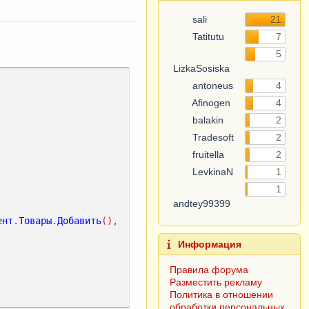
sali
21
Tatitutu
7
5
LizkaSosiska
antoneus
4
Afinogen
4
balakin
2
Tradesoft
2
fruitella
2
LevkinaN
1
1
andtey99399
ент
.
Товары
.
Добавить
(),
Информация
Правила форума
Разместить рекламу
Политика в отношении
обработки персональных