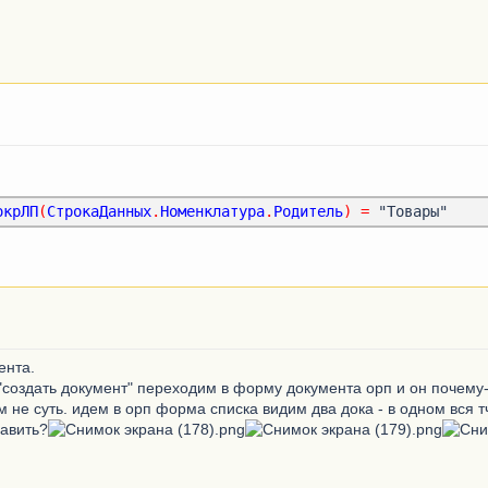
окрЛП
(
СтрокаДанных
.
Номенклатура
.
Родитель
)
=
ента.
"создать документ" переходим в форму документа орп и он почему-
не суть. идем в орп форма списка видим два дока - в одном вся тч
равить?