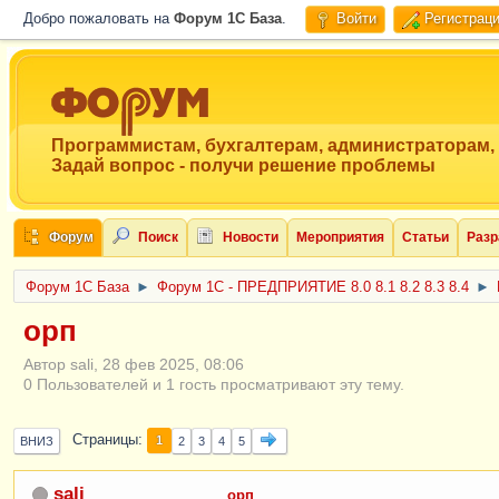
Добро пожаловать на
Форум 1C База
.
Войти
Регистрац
Программистам, бухгалтерам, администраторам,
Задай вопрос - получи решение проблемы
Форум
Поиск
Новости
Мероприятия
Статьи
Разр
Форум 1C База
►
Форум 1С - ПРЕДПРИЯТИЕ 8.0 8.1 8.2 8.3 8.4
►
орп
Автор sali, 28 фев 2025, 08:06
0 Пользователей и 1 гость просматривают эту тему.
Страницы
1
ВНИЗ
2
3
4
5
sali
орп