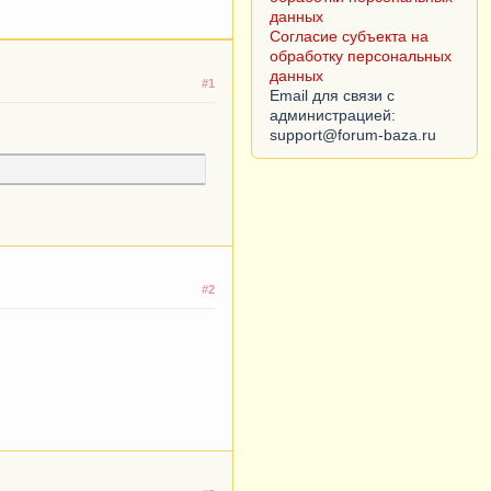
данных
Согласие субъекта на
обработку персональных
данных
#1
Email для связи с
тура
.
Ссылка
);
администрацией:
   
#2