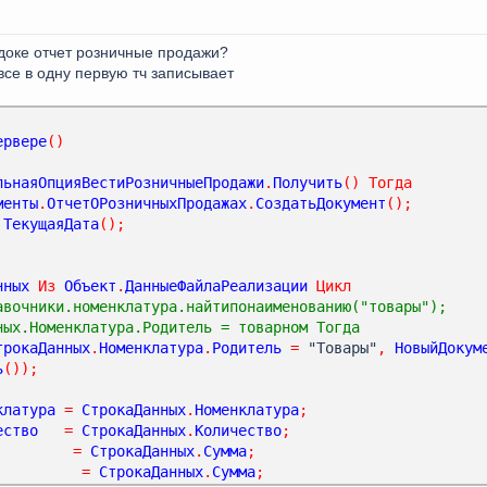
 доке отчет розничные продажи?
все в одну первую тч записывает
ервере
()
льнаяОпцияВестиРозничныеПродажи
.
Получить
()
Тогда
менты
.
ОтчетОРозничныхПродажах
.
СоздатьДокумент
();
ТекущаяДата
();
нных
Из
Объект
.
ДанныеФайлаРеализации
Цикл
авочники.номенклатура.найтипонаименованию("товары");
ных.Номенклатура.Родитель = товарном Тогда     
трокаДанных
.
Номенклатура
.
Родитель
=
 "Товары"
,
НовыйДокум
ь
());
клатура
=
СтрокаДанных
.
Номенклатура
;
ество
=
СтрокаДанных
.
Количество
;
=
СтрокаДанных
.
Сумма
;
=
СтрокаДанных
.
Сумма
;