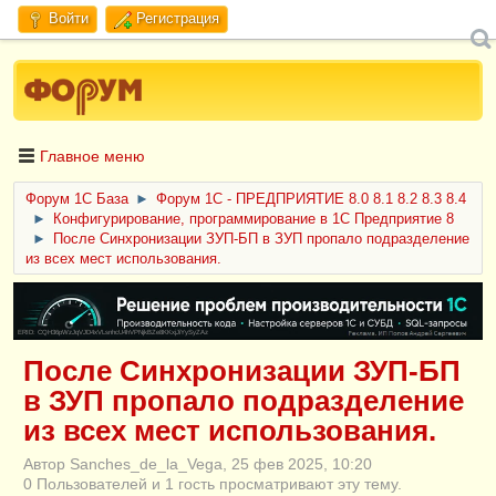
Войти
Регистрация
Главное меню
Форум 1C База
►
Форум 1С - ПРЕДПРИЯТИЕ 8.0 8.1 8.2 8.3 8.4
►
Конфигурирование, программирование в 1С Предприятие 8
►
После Синхронизации ЗУП-БП в ЗУП пропало подразделение
из всех мест использования.
ERID: CQH36pWzJqVJD4xVLsnhcU4hVPNjkBZe8KKxjJiYySyZAz
После Синхронизации ЗУП-БП
в ЗУП пропало подразделение
из всех мест использования.
Автор Sanches_de_la_Vega, 25 фев 2025, 10:20
0 Пользователей и 1 гость просматривают эту тему.