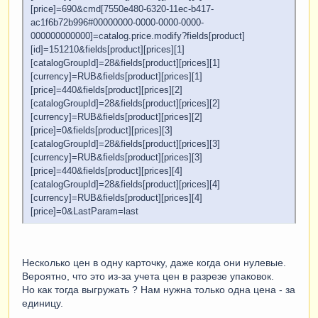
[price]=690&cmd[7550e480-6320-11ec-b417-
ac1f6b72b996#00000000-0000-0000-0000-
000000000000]=catalog.price.modify?fields[product]
[id]=151210&fields[product][prices][1]
[catalogGroupId]=28&fields[product][prices][1]
[currency]=RUB&fields[product][prices][1]
[price]=440&fields[product][prices][2]
[catalogGroupId]=28&fields[product][prices][2]
[currency]=RUB&fields[product][prices][2]
[price]=0&fields[product][prices][3]
[catalogGroupId]=28&fields[product][prices][3]
[currency]=RUB&fields[product][prices][3]
[price]=440&fields[product][prices][4]
[catalogGroupId]=28&fields[product][prices][4]
[currency]=RUB&fields[product][prices][4]
[price]=0&LastParam=last
Несколько цен в одну карточку, даже когда они нулевые.
Вероятно, что это из-за учета цен в разрезе упаковок.
Но как тогда выгружать ? Нам нужна только одна цена - за
единицу.