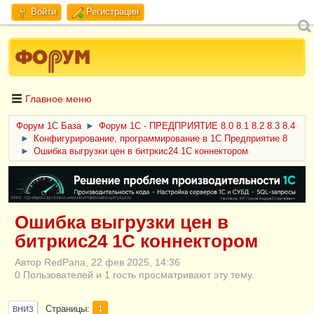
Войти
Регистрация
Главное меню
Форум 1C База
►
Форум 1С - ПРЕДПРИЯТИЕ 8.0 8.1 8.2 8.3 8.4
►
Конфигурирование, программирование в 1С Предприятие 8
►
Ошибка выгрузки цен в битркис24 1С коннектором
ERID: CQH36pWzJqVJD4xVLsnhcU4hVPNjkBZe8KKxjJiYySyZAz
Ошибка выгрузки цен в
битркис24 1С коннектором
Автор RedPana, 22 фев 2025, 14:36
0 Пользователей и 1 гость просматривают эту тему.
Страницы
1
ВНИЗ