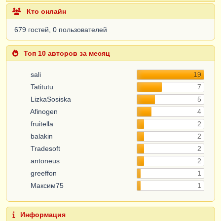
Кто онлайн
679 гостей, 0 пользователей
Топ 10 авторов за месяц
sali
19
Tatitutu
7
LizkaSosiska
5
Afinogen
4
fruitella
2
balakin
2
Tradesoft
2
antoneus
2
greeffon
1
Максим75
1
Информация