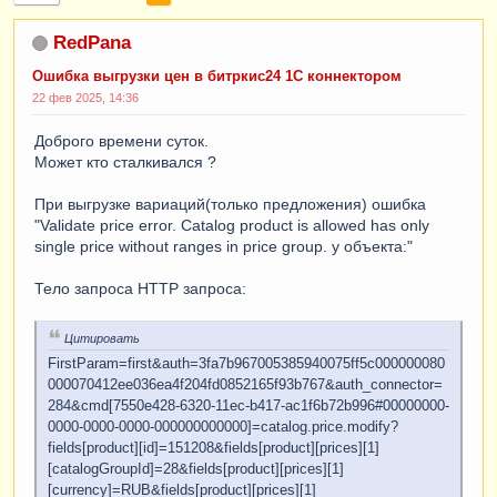
RedPana
Ошибка выгрузки цен в битркис24 1С коннектором
22 фев 2025, 14:36
Доброго времени суток.
Может кто сталкивался ?
При выгрузке вариаций(только предложения) ошибка
"Validate price error. Catalog product is allowed has only
single price without ranges in price group. у объекта:"
Тело запроса HTTP запроса:
Цитировать
FirstParam=first&auth=3fa7b967005385940075ff5c000000080
000070412ee036ea4f204fd0852165f93b767&auth_connector=
284&cmd[7550e428-6320-11ec-b417-ac1f6b72b996#00000000-
0000-0000-0000-000000000000]=catalog.price.modify?
fields[product][id]=151208&fields[product][prices][1]
[catalogGroupId]=28&fields[product][prices][1]
[currency]=RUB&fields[product][prices][1]