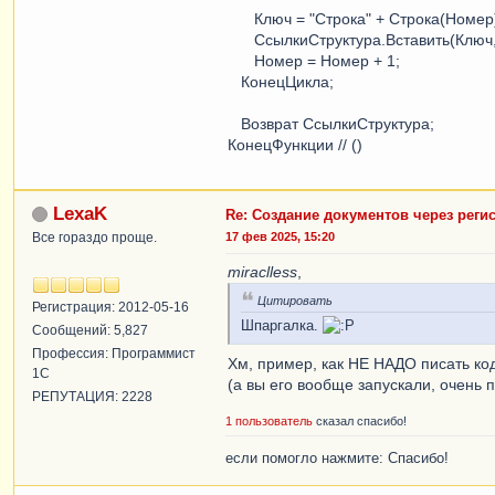
Ключ = "Строка" + Строка(Номер
СсылкиСтруктура.Вставить(Ключ, 
Номер = Номер + 1;
КонецЦикла;
Возврат СсылкиСтруктура;
КонецФункции // ()
LexaK
Re: Создание документов через реги
Все гораздо проще.
17 фев 2025, 15:20
miraclless
,
Цитировать
Регистрация: 2012-05-16
Шпаргалка.
Сообщений: 5,827
Профессия: Программист
Хм, пример, как НЕ НАДО писать ко
1С
(а вы его вообще запускали, очень п
РЕПУТАЦИЯ: 2228
1 пользователь
сказал спасибо!
если помогло нажмите: Спасибо!