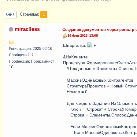
Страницы
1
ВНИЗ
miraclless
Создание документов через регистр 
16 фев 2025, 13:08
Шпаргалка.
Регистрация: 2025-02-16
Сообщений: 7
&НаКлиенте
Профессия: Программист
Процедура ФормированиеСчетаАкта
1С
//ТекДанные = Элементы.Список.
МассивОдинаковыхКонтрагентов = 
СтруктураПроектов = Новый Структ
Номер = 0;
Для каждого Задание Из Элементы
Ключ = "Строка" + Строка(Номер
Строка = Элементы.Список.Данны
Если МассивОдинаковыхКонтрагент
Если МассивОдинаковыхКонтрагент