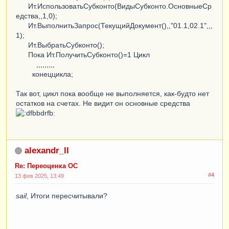
Ит.ИспользоватьСубконто(ВидыСубконто.ОсновныеСр
едства,,1,0);
Ит.ВыполнитьЗапрос(ТекущийДокумент(),,"01.1,02.1",,,
1);
Ит.ВыбратьСубконто();
Пока Ит.ПолучитьСубконто()=1 Цикл
,,,,,,,,,
конеццикла;
Так вот, цикл пока вообще не выполняется, как-будто нет
остатков на счетах. Не видит он основные средства
alexandr_ll
Re: Переоценка ОС
#4
13 фев 2025, 13:49
sail
, Итоги пересчитывали?