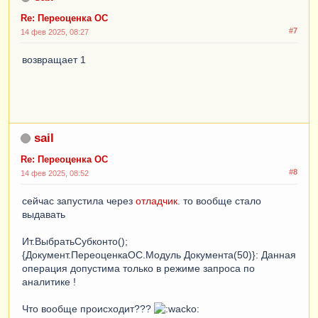
Re: Переоценка ОС
#7
14 фев 2025, 08:27
возвращает 1
sail
Re: Переоценка ОС
#8
14 фев 2025, 08:52
сейчас запустила через
отладчик
. то вообще стало
выдавать
Ит.ВыбратьСубконто();
{Документ.ПереоценкаОС.Модуль Документа(50)}: Данная
операция допустима только в режиме запроса по
аналитике !
Что вообще происходит???