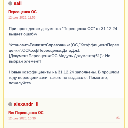
sail
Переоценка ОС
12 фев 2025, 11:53
При проведение документа "Переоценка ОС" от 31.12.24
выдает ошибку
УстановитьРеквизитСправочника(ОС,"КоэффициентПерео
ценки",ОСКоэфПереоценки,ДатаДок);
{Документ.ПереоценкаОС.Модуль Документа(61)}: Не
выбран элемент!
Новые коэффициенты на 31.12.24 заполнены. В прошлом
году переоценивали, такого не выдавало. Помогите,
пожалуйста.
alexandr_ll
Re: Переоценка ОС
#1
12 фев 2025, 16:30