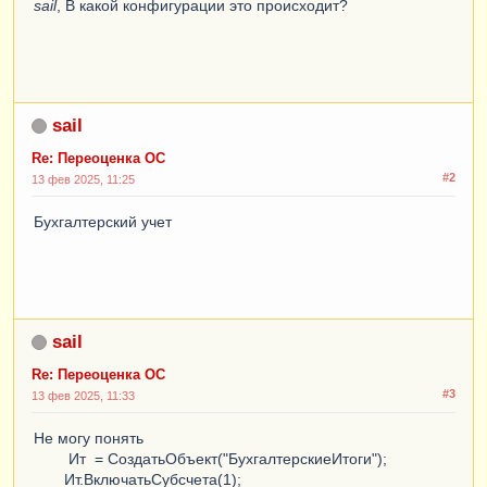
sail
, В какой конфигурации это происходит?
sail
Re: Переоценка ОС
#2
13 фев 2025, 11:25
Бухгалтерский учет
sail
Re: Переоценка ОС
#3
13 фев 2025, 11:33
Не могу понять
Ит = СоздатьОбъект("БухгалтерскиеИтоги");
Ит.ВключатьСубсчета(1);