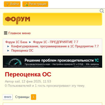
Войти
Регистрация
Главное меню
Форум 1C База
►
Форум 1С - ПРЕДПРИЯТИЕ 7.7
►
Конфигурирование, программирование в 1С Предприятие 7.7
►
Переоценка ОС
ERID: CQH36pWzJqVJD4xVLsnhcU4hVPNjkBZe8KKxjJiYySyZAz
Переоценка ОС
Автор sail, 12 фев 2025, 11:53
0 Пользователей и 1 гость просматривают эту тему.
Страницы
1
ВНИЗ