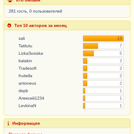
281 гость, 0 пользователей
Топ 10 авторов за месяц
sali
19
Tatitutu
7
LizkaSosiska
5
balakin
2
Tradesoft
2
fruitella
2
antoneus
2
depb
1
Алексей1234
1
LevkinaN
1
Информация