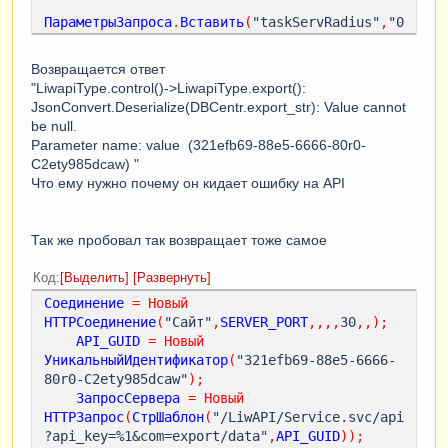
ПараметрыЗапроса
.
Вставить
(
"taskServRadius"
,
"0
"
);
Возвращается ответ
Результат
=
"LiwapiType.control()->LiwapiType.export():
КоннекторHTTP
.
PostJson
(
"Сайт:Порт/LiwAPI/Serv
JsonConvert.Deserialize(DBCentr.export_str): Value cannot
ice.svc/api?api_key=321efb69-88e5-6666-80r0-
be null.
C2ety985dcaw&com=export/data"
,,
ПараметрыЗапро
Parameter name: value (321efb69-88e5-6666-80r0-
са
,);
C2ety985dcaw) "
Что ему нужно почему он кидает ошибку на API
Так же пробовал так возвращает тоже самое
Код
Выделить
Развернуть
Соединение
=
Новый
HTTPСоединение
(
"Сайт"
,
SERVER_PORT
,,,,
30
,,);
API_GUID
=
Новый
УникальныйИдентификатор
(
"321efb69-88e5-6666-
80r0-C2ety985dcaw"
);
ЗапросСервера
=
Новый
HTTPЗапрос
(
СтрШаблон
(
"/LiwAPI/Service.svc/api
?api_key=%1&com=export/data"
,
API_GUID
));