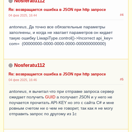
Nosferatu112
Re: возвращается ошибка в JSON при http запросе
#4
04 фев 2025, 16:44
antoneus
, Да точно все обязательные параметры
заполнены, и когда не хватает параметров он кидает
такую ошибку LiwapiType.control()->Incorrect api_key=
com= (00000000-0000-0000-0000-000000000000)
Nosferatu112
Re: возвращается ошибка в JSON при http запросе
#5
04 фев 2025, 16:46
antoneus
, я вычитал что при отправке запроса сервер
ожидает получить
GUID
а получает JSON и у него не
поучается прочитать API-KEY но это с сайта C# и мне
ровным счетом ни о чем не говорит, так как я не могу
отправить запрос по другому из 1с