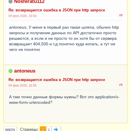
Nosferatu112
Re: возвращается ошибка в JSON при http запросе
#8
04 фев 2025, 16:50
antoneus
, У меня в первый раз такая шляпа, обычно http
запросы и получение данных по API достаточно просто
решаются, а если и не просто то он хотя бы от сервера
возвращает 404,500 и.т.д понятно куда копать, а тут ни
чего не понятно
antoneus
Re: возвращается ошибка в JSON при http запросе
#9
04 фев 2025, 16:55
А там точно данные формы нужны? Вот это application/x-
www-form-urlencoded?
Страницы
1
ВВЕРХ
2