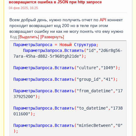
возвращается ошибка в JSON при http запросе
04 фев 2025, 16:25
Всем добрый день, нужно получить отчет по
API
коннект
проходит возвращает код 200 но в теле при этом
возвращает ошибку ни как не могу понять что ему нужно
Код
Выделить
Развернуть
ПараметрыЗапроса
=
Новый
Структура
;
ПараметрыЗапроса
.
Вставить
(
"id"
,
"2d6r8g56-
7ara-45ha-d882-5r968tgh21de"
);
ПараметрыЗапроса
.
Вставить
(
"culture"
,
"1049"
);
ПараметрыЗапроса
.
Вставить
(
"group_id"
,
"41"
);
ПараметрыЗапроса
.
Вставить
(
"from_datetime"
,
"17
37925200"
);
ПараметрыЗапроса
.
Вставить
(
"to_datetime"
,
"1738
011600"
);
ПараметрыЗапроса
.
Вставить
(
"minSecBetween"
,
"0"
);