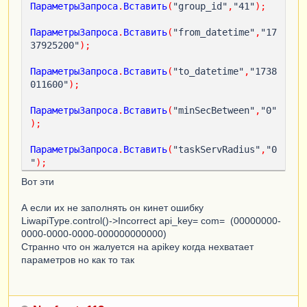
ПараметрыЗапроса
.
Вставить
(
"group_id"
,
"41"
);
ПараметрыЗапроса
.
Вставить
(
"from_datetime"
,
"17
37925200"
);
ПараметрыЗапроса
.
Вставить
(
"to_datetime"
,
"1738
011600"
);
ПараметрыЗапроса
.
Вставить
(
"minSecBetween"
,
"0"
);
ПараметрыЗапроса
.
Вставить
(
"taskServRadius"
,
"0
"
);
Вот эти
А если их не заполнять он кинет ошибку
LiwapiType.control()->Incorrect api_key= com= (00000000-
0000-0000-0000-000000000000)
Странно что он жалуется на apikey когда нехватает
параметров но как то так