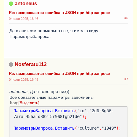
antoneus
Re: возвращается ошибка в JSON при http запросе
#6
04 фев 2025, 16:46
Да с апикеем нормально все, я имел в виду
ПараметрыЗапроса.
Nosferatu112
Re: возвращается ошибка в JSON при http запросе
#7
04 фев 2025, 16:48
antoneus
, Да я тоже про них))
Все обязательные параметры заполнены
Код
Выделить
ПараметрыЗапроса
.
Вставить
(
"id"
,
"2d6r8g56-
7ara-45ha-d882-5r968tgh21de"
);
ПараметрыЗапроса
.
Вставить
(
"culture"
,
"1049"
);