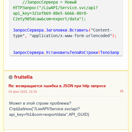
//ЗапросСервера = Новый 
HTTPЗапрос("/LiwAPI/Service.svc/api?
api_key=321efb69-88e5-6666-80r0-
C2ety985dcaw&com=export/data");
ЗапросСервера
.
Заголовки
.
Вставить
(
"Content-
type"
,
 "application/x-www-form-urlencoded"
);
ЗапросСервера
.
УстановитьТелоИзСтроки
(
ТелоЗапр
оса
);
ОтветСервера
=
Соединение
.
ВызватьHTTPМетод
(
"POST"
,
ЗапросСервера
);
fruitella
ТелоОтвета
=
ОтветСервера
.
ПолучитьТелоКакСтроку
();
Re: возвращается ошибка в JSON при http запросе
Чтение
=
Новый
ЧтениеJSON
;
#1
04 фев 2025, 16:39
Чтение
.
УстановитьСтроку
(
ТелоОтвета
);
ДанныеСервера
=
ПрочитатьJSON
(
Чтение
);
Может в этой строке проблема?
Чтение
.
Закрыть
();
СтрШаблон("/LiwAPI/Service.svc/api?
КодОтвета
=
ОтветСервера
.
КодСостояния
;
api_key=%1&com=export/data",API_GUID)