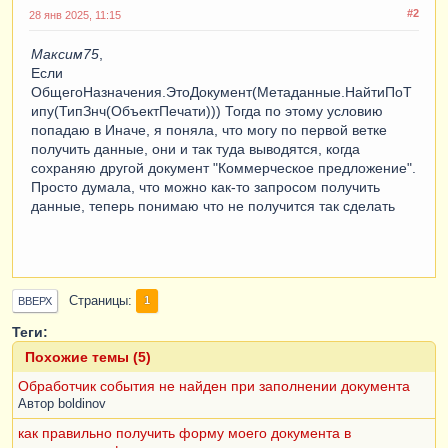
Пока
РезультатЗапроса
.
Следующий
()
Цикл
#2
28 янв 2025, 11:15
ПараметрыДляВставки
=
Новый
Структура
;
Максим75
,
Если
ПараметрыДляВставки
.
Вставить
(
"НазваниеПечатно
ОбщегоНазначения.ЭтоДокумент(Метаданные.НайтиПоТ
йФормы"
,
ШаблонНаименование
);
ипу(ТипЗнч(ОбъектПечати))) Тогда по этому условию
попадаю в Иначе, я поняла, что могу по первой ветке
ПараметрыДляВставки
.
Вставить
(
"ПредставлениеОб
получить данные, они и так туда выводятся, когда
ъекта"
,
сохраняю другой документ "Коммерческое предложение".
ОбщегоНазначения
.
ПредметСтрокой
(
ОбъектПечати
)
Просто думала, что можно как-то запросом получить
);
данные, теперь понимаю что не получится так сделать
ПараметрыДляВставки
.
Вставить
(
"Дата"
,
Формат
(
Ре
зультатЗапроса
.
Дата
,
 "ДЛФ=D"
));
ПараметрыДляВставки
.
Вставить
(
"Номер"
,
Результа
Страницы
1
ВВЕРХ
тЗапроса
.
Номер
);
Шаблон
=
НСтр
(
"ru = 
Теги:
'[НазваниеПечатнойФормы] - [Номер] - 
Похожие темы (5)
[Дата]'"
);
КонецЦикла
;
Обработчик события не найден при заполнении документа
Автор
boldinov
КонецЕсли
;
как правильно получить форму моего документа в
Возврат