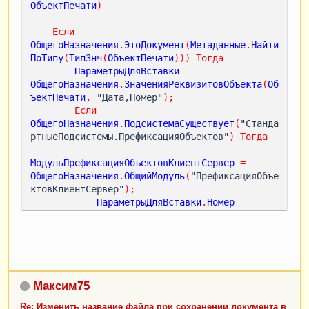
ОбъектПечати
)
Если
ОбщегоНазначения
.
ЭтоДокумент
(
Метаданные
.
Найти
ПоТипу
(
ТипЗнч
(
ОбъектПечати
)))
Тогда
ПараметрыДляВставки
=
ОбщегоНазначения
.
ЗначенияРеквизитовОбъекта
(
Об
ъектПечати
,
 "Дата,Номер"
);
Если
ОбщегоНазначения
.
ПодсистемаСуществует
(
"Станда
ртныеПодсистемы.ПрефиксацияОбъектов"
)
Тогда
МодульПрефиксацияОбъектовКлиентСервер
=
ОбщегоНазначения
.
ОбщийМодуль
(
"ПрефиксацияОбъе
ктовКлиентСервер"
);
ПараметрыДляВставки
.
Номер
=
МодульПрефиксацияОбъектовКлиентСервер
.
НомерНа
Печать
(
ПараметрыДляВставки
.
Номер
);
КонецЕсли
;
ПараметрыДляВставки
.
Дата
=
Формат
(
ПараметрыДляВставки
.
Дата
,
 "ДЛФ=D"
);
Максим75
ПараметрыДляВставки
.
Вставить
(
"НазваниеПечатно
йФормы"
,
ШаблонНаименование
);
Re: Изменить название файла при сохранении документа в