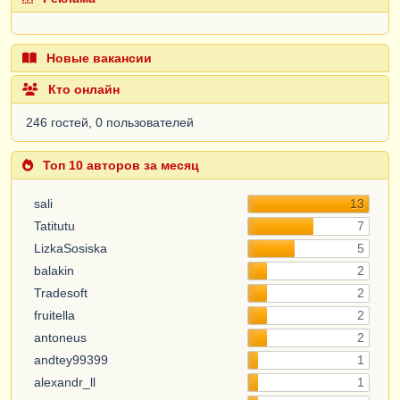
Новые вакансии
Кто онлайн
246 гостей, 0 пользователей
Топ 10 авторов за месяц
sali
13
Tatitutu
7
LizkaSosiska
5
balakin
2
Tradesoft
2
fruitella
2
antoneus
2
andtey99399
1
alexandr_ll
1