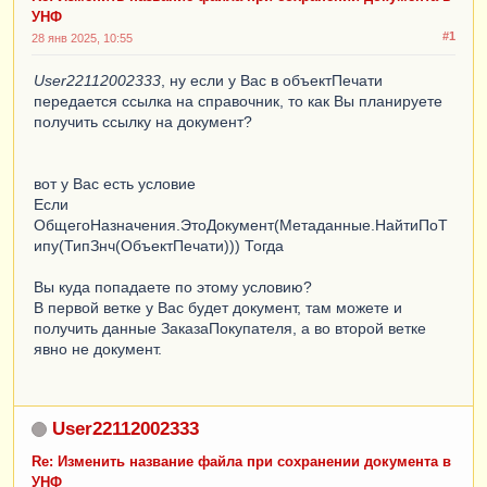
Шаблон
=
НСтр
(
"ru = 
УНФ
'[НазваниеПечатнойФормы] № [Номер] от 
#1
28 янв 2025, 10:55
[Дата]'"
);
Иначе
User22112002333
, ну если у Вас в объектПечати
передается ссылка на справочник, то как Вы планируете
Запрос
=
Новый
Запрос
;
получить ссылку на документ?
Запрос
.
Текст
=
        "ВЫБРАТЬ

        |    ЗаказПокупателя.Ссылка КАК 
вот у Вас есть условие
Ссылка,

Если
        |    ЗаказПокупателя.Номер КАК Номер,

ОбщегоНазначения.ЭтоДокумент(Метаданные.НайтиПоТ
        |    ЗаказПокупателя.Дата КАК Дата

ипу(ТипЗнч(ОбъектПечати))) Тогда
        |ИЗ

        |    Документ.ЗаказПокупателя КАК 
Вы куда попадаете по этому условию?
ЗаказПокупателя

В первой ветке у Вас будет документ, там можете и
        |ГДЕ

получить данные ЗаказаПокупателя, а во второй ветке
        |    ЗаказПокупателя.Ссылка = 
явно не документ.
&Ссылка"
;
User22112002333
Запрос
.
УстановитьПараметр
(
"Ссылка"
,
Ссылка
);
РезультатЗапроса
=
Re: Изменить название файла при сохранении документа в
Запрос
.
Выполнить
().
Выбрать
();
УНФ