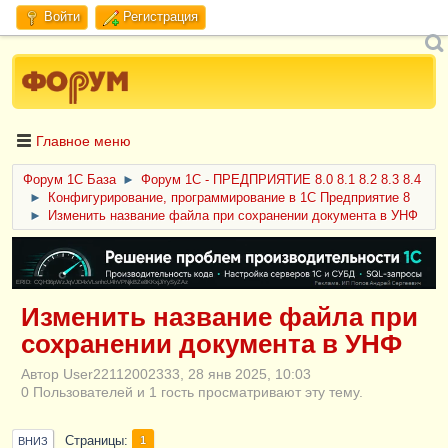
Войти
Регистрация
Главное меню
Форум 1C База
►
Форум 1С - ПРЕДПРИЯТИЕ 8.0 8.1 8.2 8.3 8.4
►
Конфигурирование, программирование в 1С Предприятие 8
►
Изменить название файла при сохранении документа в УНФ
ERID: CQH36pWzJqVJD4xVLsnhcU4hVPNjkBZe8KKxjJiYySyZAz
Изменить название файла при
сохранении документа в УНФ
Автор User22112002333, 28 янв 2025, 10:03
0 Пользователей и 1 гость просматривают эту тему.
Страницы
1
ВНИЗ