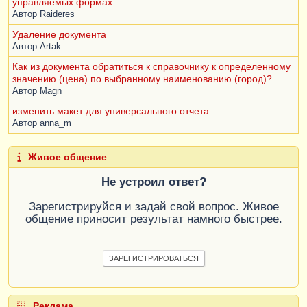
управляемых формах
СтроковыеФункцииКлиентСервер
.
ВставитьПараметр
Автор
Raideres
ыВСтроку
(
Шаблон
,
ПараметрыДляВставки
);
Удаление документа
Автор
Artak
КонецФункции
Как из документа обратиться к справочнику к определенному
значению (цена) по выбранному наименованию (город)?
Автор
Magn
изменить макет для универсального отчета
Автор
anna_m
Живое общение
Не устроил ответ?
Зарегистрируйся и задай свой вопрос. Живое
общение приносит результат намного быстрее.
ЗАРЕГИСТРИРОВАТЬСЯ
Реклама