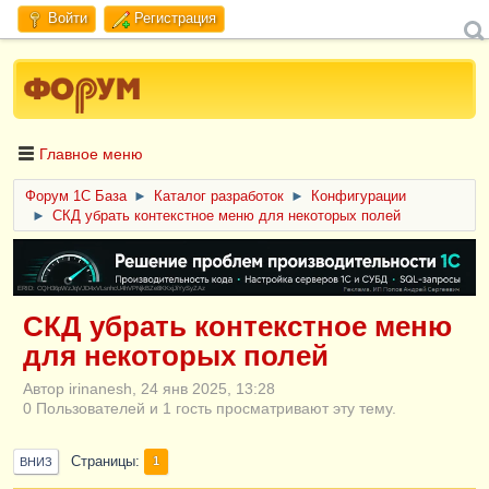
Войти
Регистрация
Главное меню
Форум 1C База
►
Каталог разработок
►
Конфигурации
►
СКД убрать контекстное меню для некоторых полей
ERID: CQH36pWzJqVJD4xVLsnhcU4hVPNjkBZe8KKxjJiYySyZAz
СКД убрать контекстное меню
для некоторых полей
Автор irinanesh, 24 янв 2025, 13:28
0 Пользователей и 1 гость просматривают эту тему.
Страницы
1
ВНИЗ