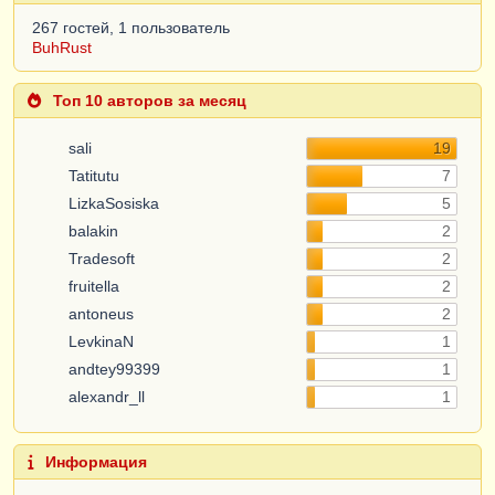
267 гостей, 1 пользователь
BuhRust
Топ 10 авторов за месяц
sali
19
Tatitutu
7
LizkaSosiska
5
balakin
2
Tradesoft
2
fruitella
2
antoneus
2
LevkinaN
1
andtey99399
1
alexandr_ll
1
Информация