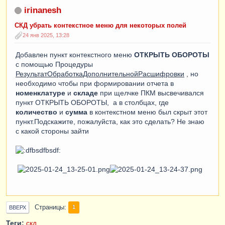
irinanesh
СКД убрать контекстное меню для некоторых полей
24 янв 2025, 13:28
Добавлен пункт контекстного меню
ОТКРЫТЬ ОБОРОТЫ
с помощью Процедуры
РезультатОбработкаДополнительнойРасшифровки
, но
необходимо чтобы при формировании отчета в
номенклатуре
и
складе
при щелчке ПКМ высвечивался
пункт ОТКРЫТЬ ОБОРОТЫ, а в столбцах, где
количество
и
сумма
в контекстном меню был скрыт этот
пункт.Подскажите, пожалуйста, как это сделать? Не знаю
с какой стороны зайти
Страницы
1
ВВЕРХ
Теги:
скд