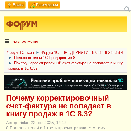
Войти
Регистрация
Главное меню
Форум 1C База
►
Форум 1С - ПРЕДПРИЯТИЕ 8.0 8.1 8.2 8.3 8.4
►
Пользователям 1С Предприятие 8
►
Почему корректировочный счет-фактура не попадает в книгу
продаж в 1С 8.3?
ERID: CQH36pWzJqVJD4xVLsnhcU4hVPNjkBZe8KKxjJiYySyZAz
Почему корректировочный
счет-фактура не попадает в
книгу продаж в 1С 8.3?
Автор Iriska, 22 янв 2025, 14:12
0 Пользователей и 1 гость просматривают эту тему.