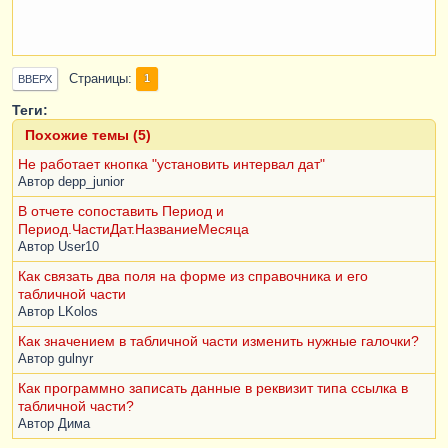
Страницы
1
ВВЕРХ
Теги:
Похожие темы (5)
Не работает кнопка "установить интервал дат"
Автор
depp_junior
В отчете сопоставить Период и
Период.ЧастиДат.НазваниеМесяца
Автор
User10
Как связать два поля на форме из справочника и его
табличной части
Автор
LKolos
Как значением в табличной части изменить нужные галочки?
Автор
gulnyr
Как программно записать данные в реквизит типа ссылка в
табличной части?
Автор
Дима