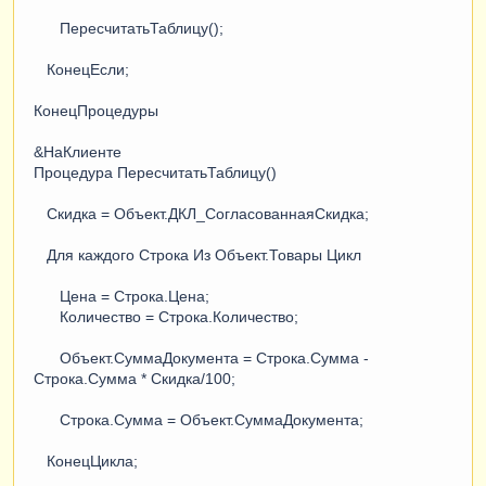
ПересчитатьТаблицу();
КонецЕсли;
КонецПроцедуры
&НаКлиенте
Процедура ПересчитатьТаблицу()
Скидка = Объект.ДКЛ_СогласованнаяСкидка;
Для каждого Строка Из Объект.Товары Цикл
Цена = Строка.Цена;
Количество = Строка.Количество;
Объект.СуммаДокумента = Строка.Сумма -
Строка.Сумма * Скидка/100;
Строка.Сумма = Объект.СуммаДокумента;
КонецЦикла;