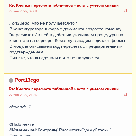
Re: Кнопка пересчета табличной части с учетом скидки
#1
22 янв 2025, 07:08
Port13ego
, Что не получается-то?
В конфигураторе в форме документа создаете команду
"пересчитать" к ней в действии указываем процедуры на
клиенте и на сервере. Команду выводим в диалог формы.
В модуле описываем код пересчета с предварительным
подтверждением.
Пишите, что вы сделали и что не получается.
Port13ego
Re: Кнопка пересчета табличной части с учетом скидки
#2
22 янв 2025, 21:36
alexandr_ll
,
&НаКлиенте
&ИзменениеИКонтроль("РассчитатьСуммуСтроки")
Процедура