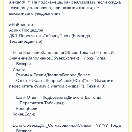
alexandr_ll
, Не подскажешь, как реализовать, если скидка
текущая установлена, при нажатии кнопки, не
выскакивало уведомление ?
&НаКлиенте
Асинх Процедура
ДКЛ_ПересчитатьТаблицуПосле(Команда,
ТекущиеДанные)
Если ЗначениеЗаполнено(Объект.Товары) = Ложь И
ЗначениеЗаполнено(Объект.Услуги) = Ложь Тогда
Возврат;
Иначе
Режим = РежимДиалогаВопрос.ДаНет;
Ответ = Ждать ВопросАсинх(НСтр("ru = 'Вы хотите
пересчитать сумму с учетом скидки?'"), Режим, 0);
Если Ответ = КодВозвратаДиалога.Да Тогда
ПересчитатьТаблицу();
КонецЕсли;
КонецЕсли;
Если Объект.ДКЛ_СогласованнаяСкидка = ????? Тогда
Возврат;