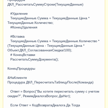
ДКЛ_РассчитатьСуммуСтроки(ТекущиеДанные)
#Удаление
ТекущиеДанные.Сумма = ТекущиеДанные.Цена *
ТекущиеДанные.Количество;
#КонецУдаления
#Вставка
ТекущиеДанные.Сумма = ТекущиеДанные.Количество *
(ТекущиеДанные.Цена - ТекущиеДанные.Цена *
Объект.ДКЛ_СогласованнаяСкидка/100);
# КонецВставки
РассчитатьСуммуДокумента();
КонецПроцедуры
&НаКлиенте
Процедура ДКЛ_ПересчитатьТаблицуПосле(Команда)
Ответ = Вопрос("Вы хотите пересчитать сумму с учетом
скидки?", РежимДиалогаВопрос.ДаНет);
Если Ответ = КодВозвратаДиалога.Да Тогда