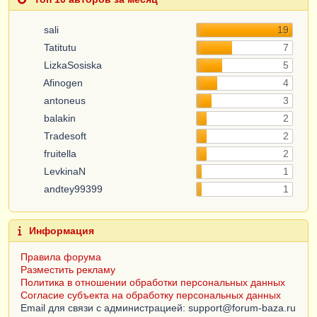
sali
19
Tatitutu
7
LizkaSosiska
5
Afinogen
4
antoneus
3
balakin
2
Tradesoft
2
fruitella
2
LevkinaN
1
andtey99399
1
Информация
Правила форума
Разместить рекламу
Политика в отношении обработки персональных данных
Согласие субъекта на обработку персональных данных
Email для связи с администрацией: