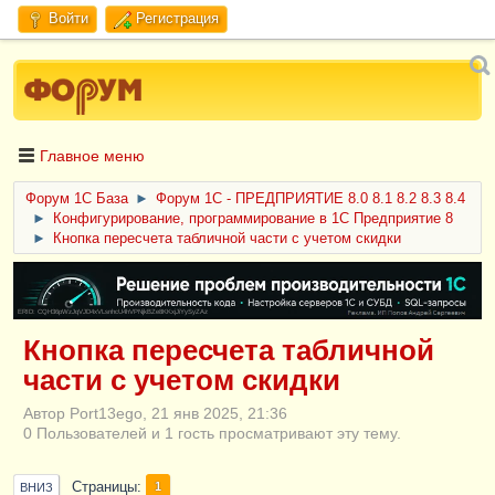
Войти
Регистрация
Главное меню
Форум 1C База
►
Форум 1С - ПРЕДПРИЯТИЕ 8.0 8.1 8.2 8.3 8.4
►
Конфигурирование, программирование в 1С Предприятие 8
►
Кнопка пересчета табличной части с учетом скидки
ERID: CQH36pWzJqVJD4xVLsnhcU4hVPNjkBZe8KKxjJiYySyZAz
Кнопка пересчета табличной
части с учетом скидки
Автор Port13ego, 21 янв 2025, 21:36
0 Пользователей и 1 гость просматривают эту тему.
Страницы
1
ВНИЗ