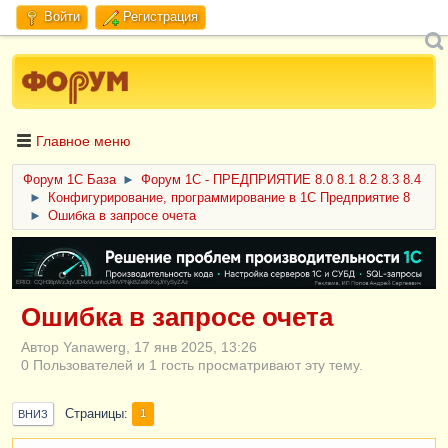
Войти
Регистрация
Главное меню
Форум 1C База
►
Форум 1С - ПРЕДПРИЯТИЕ 8.0 8.1 8.2 8.3 8.4
►
Конфигурирование, программирование в 1С Предприятие 8
►
Ошибка в запросе очета
ERID: CQH36pWzJqVJD4xVLsnhcU4hVPNjkBZe8KKxjJiYySyZAz
Ошибка в запросе очета
Автор Yanawerg, 17 янв 2025, 13:26
0 Пользователей и 1 гость просматривают эту тему.
Страницы
1
ВНИЗ