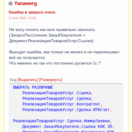
Yanawerg
Ошибка в запросе очета
17 янв 2025, 13:26
Не могу понять как мне правильно записать
(ЗапросРасстояние.ЗаказПокупателя =
Документ.РеализацияТоваровУслуг.Ссылка)
Выходит ошибка, как только не менял и не переписывал
всё не получается.
Что именно не так что постоянно ругается 1с ?
Код
Выделить
Развернуть
ВЫБРАТЬ
РАЗЛИЧНЫЕ
РеализацияТоваровУслуг
.
Ссылка
,
РеализацияТоваровУслуг
.
Сделка
,
РеализацияТоваровУслуг
.
Контрагент
,
РеализацияТоваровУслуг
.
Сделка
.
ИТКСчет
,
РеализацияТоваровУслуг
.
Сделка
.
НомерЗаявки
,
Документ
.
ЗаказПокупателя
.
Ссылка
КАК
ЗП
,
Документ
.
ЗаказПокупателя
.
Контрагент
КАК