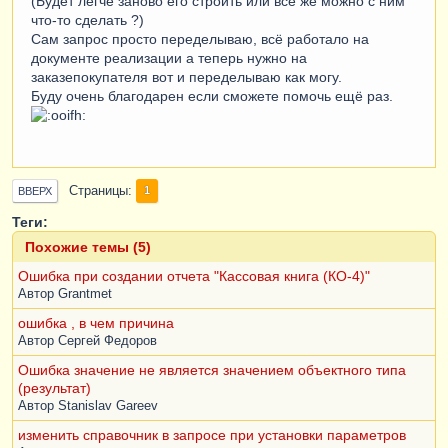
(Будет легче заново его строить или всё же можно с ним
ИНАЧЕ
 0

что-то сделать ?)
КОНЕЦ
КАК
СуммаОплата
,
Сам запрос просто переделываю, всё работало на
Изделия
.
Количество
,
документе реализации а теперь нужно на
Изделия
.
Площадь
,
заказепокупателя вот и переделываю как могу.
ВЫБОР
Буду очень благодарен если сможете помочь ещё раз.
КОГДА
ТИПЗНАЧЕНИЯ
(
РеализацияТоваровУслуг
.
Сделка
.
ИТК
Счет
)
=
ТИП
(
Документ
.
ИТК5_Счет
)
ТОГДА
РеализацияТоваровУслуг
.
СуммаДокумента
-
Страницы
1
ВВЕРХ
ЕСТЬNULL
(
Спецификация
.
Себестоимость
,
 0
)
Теги:
ИНАЧЕ
 0

КОНЕЦ
КАК
ПлановаяПрибыль
,
Похожие темы (5)
ЕСТЬNULL
(
Спецификация
.
СуммаДоставка
,
 0
)
Ошибка при создании отчета "Кассовая книга (КО-4)"
КАК
СебестоимостьДоставки
,
Автор
Grantmet
Спецификация
.
СебестоимостьСборка
КАК
ПрямыеЗатраты1
,
ошибка , в чем причина
Изделия
.
Площадь
*
Автор
Сергей Федоров
&
КосвенныеЗатратыПроизводства
КАК
Ошибка значение не является значением объектного типа
КосвенныеЗатраты
,
(результат)
ЗапросРасстояние
.
Расстояние
*
Автор
Stanislav Gareev
&
СебестоимостьДоставки
КАК
ЗатратыНаДоставку
,
МонтажПВХ
.
СтоимостьМатериалов
КАК
изменить справочник в запросе при установки параметров