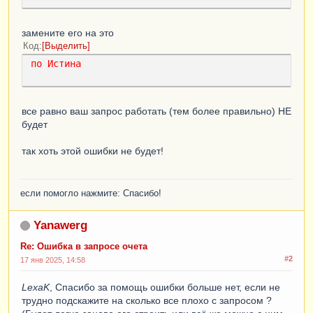
КОНЕЦ
КАК
ФактическаяПрибыль
,
ВЫБОР
КОГДА
замените его на это
ТИПЗНАЧЕНИЯ
(
РеализацияТоваровУслуг
.
Сделка
.
ИТК
Код
Выделить
Счет
)
=
ТИП
(
Документ
.
ИТК5_Счет
)
по
Истина
ТОГДА
ЕСТЬNULL
(
ЗапросСебест
.
Стоимость
,
 0
)
ИНАЧЕ
ЕСТЬNULL
(
ЗапросСтоимость
.
Сумма
,
все равно ваш запрос работать (тем более правильно) НЕ
0
)
будет
КОНЕЦ
КАК
Себестоимость
,
ВЫБОР
так хоть этой ошибки не будет!
КОГДА
РеализацияТоваровУслуг
.
Сделка
ССЫЛКА
Документ
.
ЗаказПокупателя
ТОГДА
РасчетыСКонтрагентамиОбороты
.
СуммаВзаиморасче
если помогло нажмите: Спасибо!
товПриход
ИНАЧЕ
 0

Yanawerg
КОНЕЦ
КАК
СуммаЗаказ
,
ВЫБОР
Re: Ошибка в запросе очета
КОГДА
РеализацияТоваровУслуг
.
Сделка
#2
17 янв 2025, 14:58
ССЫЛКА
Документ
.
ЗаказПокупателя
ТОГДА
LexaK
, Спасибо за помощь ошибки больше нет, если не
РасчетыСКонтрагентамиОбороты
.
СуммаВзаиморасче
трудно подскажите на сколько все плохо с запросом ?
товРасход