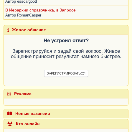
МонтажМатериалы
,
Автор
esscargoott
МонтажПВХ
.
СуммаПремии
КАК
МонтажПремия
,
В Иерархии справочника, в Запросе
МонтажПВХ
.
ДоплатаЗаБензинСумма
КАК
Автор
RomanCasper
МонтажДоплатаЗаБензин
,
ВЫБОР
КОГДА
Живое общение
РеализацияТоваровУслуг
.
Организация
.
Код
=
Не устроил ответ?
"000000005"

ТОГДА
 &
НалогУПР
Зарегистрируйся и задай свой вопрос. Живое
КОГДА
общение приносит результат намного быстрее.
РеализацияТоваровУслуг
.
Организация
.
Код
=
"000000012"

ТОГДА
 &
НалогКАН
ЗАРЕГИСТРИРОВАТЬСЯ
КОГДА
РеализацияТоваровУслуг
.
Организация
.
Код
=
"000000009"

ТОГДА
 &
НалогШАА
Реклама
КОГДА
РеализацияТоваровУслуг
.
Организация
.
Код
=
"000000002"

ТОГДА
 &
НалогМВА
Новые вакансии
КОГДА
Кто онлайн
РеализацияТоваровУслуг
.
Организация
.
Код
=
"000000013"
