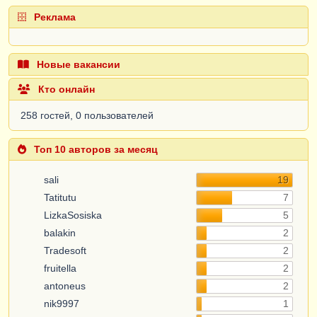
Реклама
Новые вакансии
Кто онлайн
258 гостей, 0 пользователей
Топ 10 авторов за месяц
sali
19
Tatitutu
7
LizkaSosiska
5
balakin
2
Tradesoft
2
fruitella
2
antoneus
2
nik9997
1