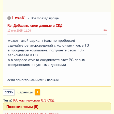
LexaK
Все гораздо проще.
Re: Добавить свои данные в СКД
#4
17 янв 2025, 11:04
может такой вариант (сам не пробовал)
сделайте регитсрсведений с колонками как в ТЗ
в процедуре компаовке, получаете свою ТЗ и
записываете в РС
а в запросе отчета соединяете этот РС левым
соединением с нужными данными
если помогло нажмите: Спасибо!
Страницы
1
ВВЕРХ
Теги:
КА
комплексная
8.3 СКД
Похожие темы (5)
Как в запросе добавить счетчик?