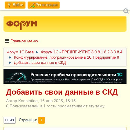
Войти
Регистрация
Главное меню
Форум 1C База
►
Форум 1С - ПРЕДПРИЯТИЕ 8.0 8.1 8.2 8.3 8.4
►
Конфигурирование, программирование в 1С Предприятие 8
►
Добавить свои данные в СКД
ERID: CQH36pWzJqVJD4xVLsnhcU4hVPNjkBZe8KKxjJiYySyZAz
Добавить свои данные в СКД
Автор Konstatine, 16 янв 2025, 18:13
0 Пользователей и 1 гость просматривают эту тему.
Страницы
1
ВНИЗ