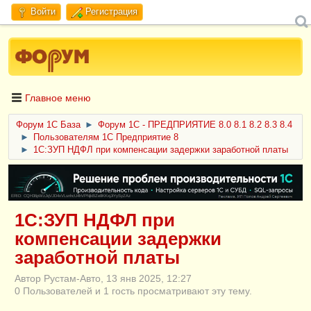
Войти
Регистрация
Главное меню
Форум 1C База
►
Форум 1С - ПРЕДПРИЯТИЕ 8.0 8.1 8.2 8.3 8.4
►
Пользователям 1С Предприятие 8
►
1С:ЗУП НДФЛ при компенсации задержки заработной платы
ERID: CQH36pWzJqVJD4xVLsnhcU4hVPNjkBZe8KKxjJiYySyZAz
1С:ЗУП НДФЛ при
компенсации задержки
заработной платы
Автор Рустам-Авто, 13 янв 2025, 12:27
0 Пользователей и 1 гость просматривают эту тему.