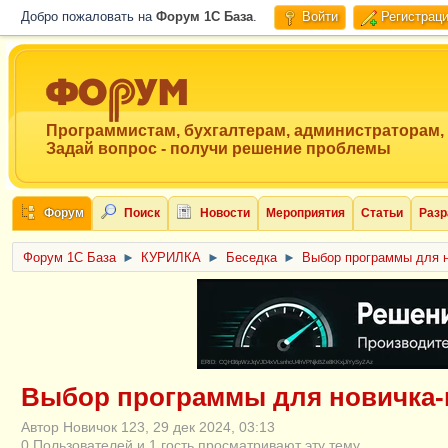
Добро пожаловать на
Форум 1C База
.
Войти
Регистрац
Программистам, бухгалтерам, администраторам,
Задай вопрос - получи решение проблемы
Форум
Поиск
Новости
Мероприятия
Статьи
Разр
Форум 1C База
►
КУРИЛКА
►
Беседка
►
Выбор программы для н
ERID: CQH36pWzJqVJD4xVLsnhcU4hVPNjkBZe8KKxjJiYySyZAz
Выбор программы для новичка-
Автор Новичок 123, 29 дек 2024, 03:13
0 Пользователей и 1 гость просматривают эту тему.