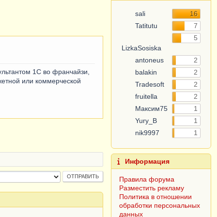
sali
16
Tatitutu
7
5
LizkaSosiska
antoneus
2
сультантом 1С во франчайзи,
balakin
2
етной или коммерческой
Tradesoft
2
fruitella
2
Максим75
1
Yury_B
1
nik9997
1
Информация
Правила форума
Разместить рекламу
Политика в отношении
обработки персональных
данных