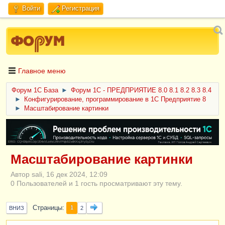
Войти
Регистрация
Главное меню
Форум 1C База
►
Форум 1С - ПРЕДПРИЯТИЕ 8.0 8.1 8.2 8.3 8.4
►
Конфигурирование, программирование в 1С Предприятие 8
►
Масштабирование картинки
ERID: CQH36pWzJqVJD4xVLsnhcU4hVPNjkBZe8KKxjJiYySyZAz
Масштабирование картинки
Автор sali, 16 дек 2024, 12:09
0 Пользователей и 1 гость просматривают эту тему.
Страницы
1
ВНИЗ
2