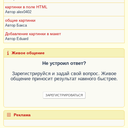
картинки в поле HTML
Объект
.
АкцизныеМарки
.
Удалить
(
СтрокаАкцизнаяМа
Автор
alex0402
рка
);
КонецЦикла
;
общие картинки
Автор
Бакса
СтрокаАкцизнаяМарка
=
Добавление картинки в макет
Объект
.
АкцизныеМарки
.
Добавить
();
Автор
Eduard
СтрокаАкцизнаяМарка
.
КлючСвязи
=
ДополнительныеПараметры
.
ТекущийКлючСвязи
;
Живое общение
СтрокаАкцизнаяМарка
.
ШтрихкодАкцизнойМарки
=
Результат
;
Не устроил ответ?
Если
Не
СтрокаТЧ
.
Количество
=
 1 
Зарегистрируйся и задай свой вопрос. Живое
Тогда
общение приносит результат намного быстрее.
СтрокаТЧ
.
Упаковка
=
ПредопределенноеЗначение
(
"Справочник.Упаковки
Номенклатуры.ПустаяСсылка"
);
ЗАРЕГИСТРИРОВАТЬСЯ
СтрокаТЧ
.
КоличествоУпаковок
=
1
;
СтрокаТЧ
.
Количество
=
 0
;
Реклама
ИзмененоКоличествоУпаковок
=
Истина
;
НуженПересчетСкидок
=
Истина
;