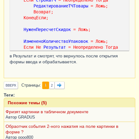
Если
СтрокаТЧ
=
Неопределено
Тогда
РедактированиеТЧТовары
=
Ложь
;
Возврат
;
КонецЕсли
;
НуженПересчетСкидок
=
Ложь
;
ИзмененоКоличествоУпаковок
=
Ложь
;
Если
Не
Результат
=
Неопределено
Тогда
в Результат и смотрят, что вернулось после открытия
Если
ТипЗнч
(
Результат
)
=
формы ввода и обрабатывается.
Тип
(
"Строка"
)
Тогда
СтруктураПоиска
=
Новый
Структура
;
Страницы
1
ВВЕРХ
2
СтруктураПоиска
.
Вставить
(
"КлючСвязи"
,
ДополнительныеПараметры
.
ТекущийКлючСвязи
);
Теги:
Похожие темы (5)
МассивАкцизныхМарок
=
Фризят картинки в табличном документе
Объект
.
АкцизныеМарки
.
НайтиСтроки
(
СтруктураПои
Автор
GRADUS
ска
);
Обраотчик события 2-ного нажатия на поле картинки в
Для
Каждого
СтрокаАкцизнаяМарка
форме ?
Из
МассивАкцизныхМарок
Цикл
Автор
oooo800