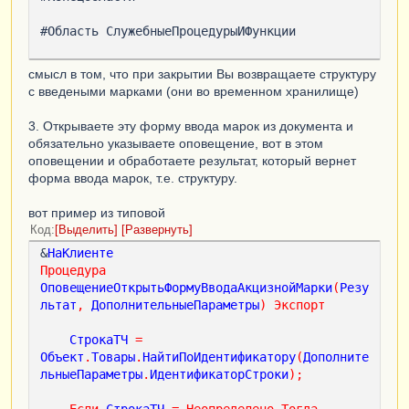
#Область СлужебныеПроцедурыИФункции

&
НаСервере
смысл в том, что при закрытии Вы возвращаете структуру
Функция
АдресМарокВХранилище
()
с введеными марками (они во временном хранилище)
ТаблицаМарок
=
Марки
.
Выгрузить
();
АдресМарок
=
3. Открываете эту форму ввода марок из документа и
ПоместитьВоВременноеХранилище
(
ТаблицаМарок
,
обязательно указываете оповещение, вот в этом
Новый
УникальныйИдентификатор
);
оповещении и обработаете результат, который вернет
Возврат
АдресМарок
;
форма ввода марок, т.е. структуру.
КонецФункции
вот пример из типовой
Код
Выделить
Развернуть
&
НаКлиенте
Процедура
ОповещениеОткрытьФормуВводаАкцизнойМарки
(
Резу
льтат
,
ДополнительныеПараметры
)
Экспорт
СтрокаТЧ
=
Объект
.
Товары
.
НайтиПоИдентификатору
(
Дополните
льныеПараметры
.
ИдентификаторСтроки
);