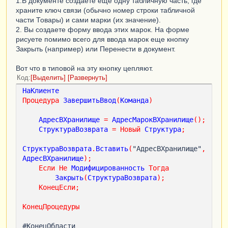
1.В документе создаете еще одну табличную часть, где
храните ключ связи (обычно номер строки табличной
части Товары) и сами марки (их значение).
2. Вы создаете форму ввода этих марок. На форме
рисуете помимо всего для ввода марок еще кнопку
Закрыть (например) или Перенести в документ.
Вот что в типовой на эту кнопку цепляют.
Код
Выделить
Развернуть
НаКлиенте
Процедура
ЗавершитьВвод
(
Команда
)
АдресВХранилище
=
АдресМарокВХранилище
();
СтруктураВозврата
=
Новый
Структура
;
СтруктураВозврата
.
Вставить
(
"АдресВХранилище"
,
АдресВХранилище
);
Если
Не
Модифицированность
Тогда
Закрыть
(
СтруктураВозврата
);
КонецЕсли
;
КонецПроцедуры
#КонецОбласти
