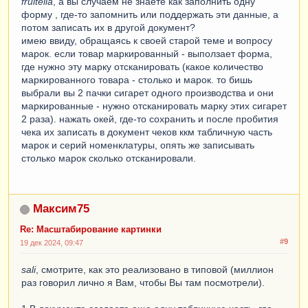
fruitella
, а вы случаем не знаете как заполнить одну
форму , где-то запомнить или поддержать эти данные, а
потом записать их в другой документ?
имею ввиду, обращаясь к своей старой теме и вопросу
марок. если товар маркированный - выползает форма,
где нужно эту марку отсканировать (какое количество
маркированного товара - столько и марок. то бишь
выбрали вы 2 пачки сигарет одного производства и они
маркированные - нужно отсканировать марку этих сигарет
2 раза). нажать окей, где-то сохранить и после пробития
чека их записать в документ чеков ккм табличную часть
марок и серий номенклатуры, опять же записывать
столько марок сколько отсканировали.
Максим75
Re: Масштабирование картинки
#9
19 дек 2024, 09:47
sali
, смотрите, как это реализовано в типовой (миллион
раз говорил лично я Вам, чтобы Вы там посмотрели).