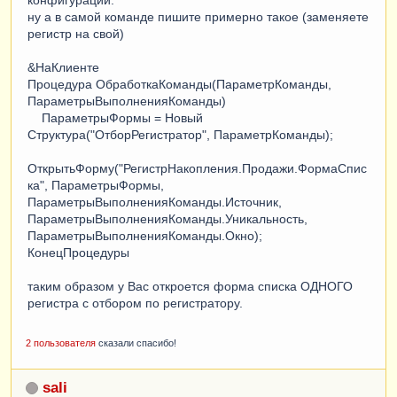
ну а в самой команде пишите примерно такое (заменяете
регистр на свой)
&НаКлиенте
Процедура ОбработкаКоманды(ПараметрКоманды,
ПараметрыВыполненияКоманды)
ПараметрыФормы = Новый
Структура("ОтборРегистратор", ПараметрКоманды);
ОткрытьФорму("РегистрНакопления.Продажи.ФормаСпис
ка", ПараметрыФормы,
ПараметрыВыполненияКоманды.Источник,
ПараметрыВыполненияКоманды.Уникальность,
ПараметрыВыполненияКоманды.Окно);
КонецПроцедуры
таким образом у Вас откроется форма списка ОДНОГО
регистра с отбором по регистратору.
2 пользователя
сказали спасибо!
sali