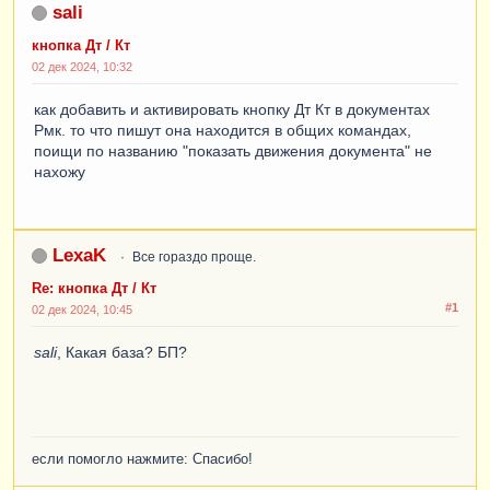
sali
кнопка Дт / Кт
02 дек 2024, 10:32
как добавить и активировать кнопку Дт Кт в документах
Рмк. то что пишут она находится в общих командах,
поищи по названию "показать движения документа" не
нахожу
LexaK
Все гораздо проще.
Re: кнопка Дт / Кт
#1
02 дек 2024, 10:45
sali
, Какая база? БП?
если помогло нажмите: Спасибо!