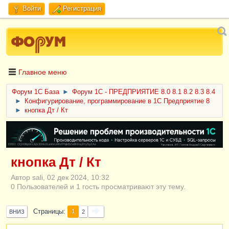
Войти
Регистрация
Главное меню
Форум 1C База
►
Форум 1С - ПРЕДПРИЯТИЕ 8.0 8.1 8.2 8.3 8.4
►
Конфигурирование, программирование в 1С Предприятие 8
►
кнопка Дт / Кт
ERID: CQH36pWzJqVJD4xVLsnhcU4hVPNjkBZe8KKxjJiYySyZAz
кнопка Дт / Кт
Автор sali, 02 дек 2024, 10:32
0 Пользователей и 1 гость просматривают эту тему.
Страницы
1
ВНИЗ
2