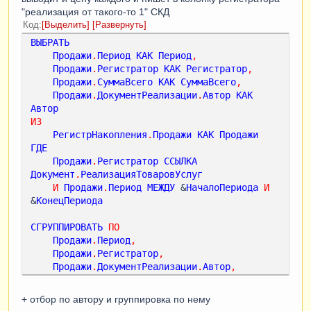
"реализация от такого-то 1" СКД
Код
Выделить
Развернуть
ВЫБРАТЬ
Продажи
.
Период
КАК
Период
,
Продажи
.
Регистратор
КАК
Регистратор
,
Продажи
.
СуммаВсего
КАК
СуммаВсего
,
Продажи
.
ДокументРеализации
.
Автор
КАК
Автор
ИЗ
РегистрНакопления
.
Продажи
КАК
Продажи
ГДЕ
Продажи
.
Регистратор
ССЫЛКА
Документ
.
РеализацияТоваровУслуг
И
Продажи
.
Период
МЕЖДУ
 &
НачалоПериода
И
&
КонецПериода
СГРУППИРОВАТЬ
ПО
Продажи
.
Период
,
Продажи
.
Регистратор
,
Продажи
.
ДокументРеализации
.
Автор
,
Продажи
.
СуммаВсего
+ отбор по автору и группировка по нему