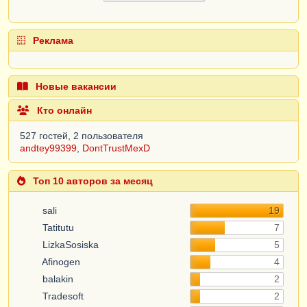
Реклама
Новые вакансии
Кто онлайн
527 гостей, 2 пользователя
andtey99399
,
DontTrustMexD
Топ 10 авторов за месяц
sali
19
Tatitutu
7
LizkaSosiska
5
Afinogen
4
balakin
2
Tradesoft
2