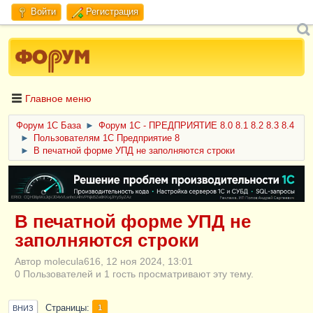
Войти
Регистрация
Главное меню
Форум 1C База
►
Форум 1С - ПРЕДПРИЯТИЕ 8.0 8.1 8.2 8.3 8.4
►
Пользователям 1С Предприятие 8
►
В печатной форме УПД не заполняются строки
ERID: CQH36pWzJqVJD4xVLsnhcU4hVPNjkBZe8KKxjJiYySyZAz
В печатной форме УПД не
заполняются строки
Автор molecula616, 12 ноя 2024, 13:01
0 Пользователей и 1 гость просматривают эту тему.
Страницы
1
ВНИЗ