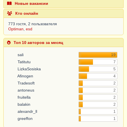
Новые вакансии
Кто онлайн
773 гостя, 2 пользователя
Optiman
,
esd
Топ 10 авторов за месяц
sali
19
Tatitutu
7
LizkaSosiska
5
Afinogen
4
Tradesoft
2
antoneus
2
fruitella
2
balakin
2
alexandr_ll
1
greeffon
1