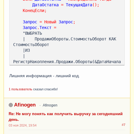
ВыборкаДетальныеЗаписи
.
СтоимостьОборот
;
ДатаОстатка
=
ТекущаяДата
();
КонецЦикла
;
КонецЕсли
;
Заработок
=
 0
;
Запрос
=
Новый
Запрос
;
КонецПроцедуры
Запрос
.
Текст
=
    "ВЫБРАТЬ

&
НаКлиенте
    |    ПродажиОбороты.СтоимостьОборот КАК 
Процедура
ПолучитьЗаработокЗаДень
()
СтоимостьОборот

ПолучитьЗаработокЗаДеньНаСервере
();
    |ИЗ

КонецПроцедуры
    |    
РегистрНакопления.Продажи.Обороты(&ДатаНачала
, &ДатаОкончания, , ) КАК ПродажиОбороты"
;
Лишняя информация - лишний код.
Запрос
.
УстановитьПараметр
(
"ДатаНачала"
,
1 пользователь
сказал спасибо!
НачалоДня
(
ДатаОстатка
));
Запрос
.
УстановитьПараметр
(
"ДатаОкончания"
,
Afinogen
Afinogen
КонецДня
(
ДатаОстатка
));
Re: Не могу понять как получить выручку за сегодняшний
РезультатЗапроса
=
Запрос
.
Выполнить
();
день.
#7
03 ноя 2024, 19:54
Если
РезультатЗапроса
.
Пустой
()
Тогда