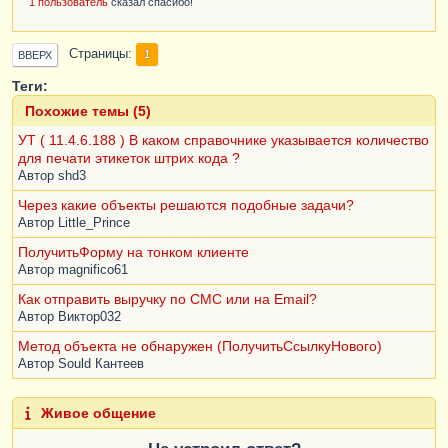
1 пользователь
сказал спасибо!
Запрос
.
УстановитьПараметр
(
"ДатаОстатка"
,
Страницы
1
ВВЕРХ
ДатаОстатка
);
Теги:
Похожие темы (5)
РезультатЗапроса
=
Запрос
.
Выполнить
();
УТ ( 11.4.6.188 ) В каком справочнике указывается количество
для печати этикеток штрих кода ?
Автор
shd3
Через какие объекты решаются подобные задачи?
Автор
Little_Prince
ПолучитьФорму на тонком клиенте
Автор
magnifico61
Как отправить выручку по СМС или на Email?
Автор
Виктор032
Метод объекта не обнаружен (ПолучитьСсылкуНового)
Автор
Sould Кантеев
Живое общение