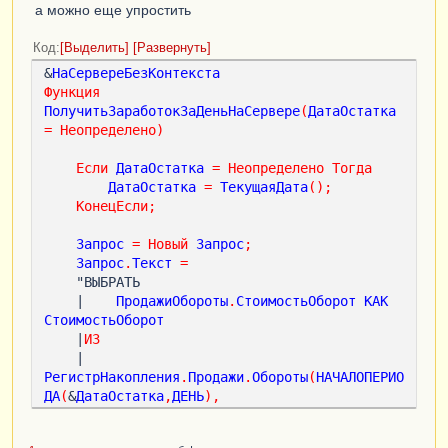
Возврат
 0
;
а можно еще упростить
КонецЕсли
;
Код
Выделить
Развернуть
ВыборкаДетальныеЗаписи
=
&
НаСервереБезКонтекста
РезультатЗапроса
.
Выбрать
();
Функция
ВыборкаДетальныеЗаписи
.
Следующий
();
ПолучитьЗаработокЗаДеньНаСервере
(
ДатаОстатка
=
Неопределено
)
Возврат
ВыборкаДетальныеЗаписи
.
СтоимостьОборот
;
Если
ДатаОстатка
=
Неопределено
Тогда
ДатаОстатка
=
ТекущаяДата
();
КонецФункции
КонецЕсли
;
&
НаКлиенте
Запрос
=
Новый
Запрос
;
Процедура
ПолучитьЗаработокЗаДень
()
Запрос
.
Текст
=
    "ВЫБРАТЬ

    |    
ПродажиОбороты
.
СтоимостьОборот
КАК
ДатаОстатка
=
ТекущаяДата
();
СтоимостьОборот
Заработок
=
    |
ИЗ
ПолучитьЗаработокЗаДеньНаСервере
(
ДатаОстатка
)
    |    
;
РегистрНакопления
.
Продажи
.
Обороты
(
НАЧАЛОПЕРИО
КонецПроцедуры
ДА
(
&
ДатаОстатка
,
ДЕНЬ
),
КОНЕЦПЕРИОДА
(
&
ДатаОстатка
,
ДЕНЬ
),
,
)
КАК
ПродажиОбороты
";
