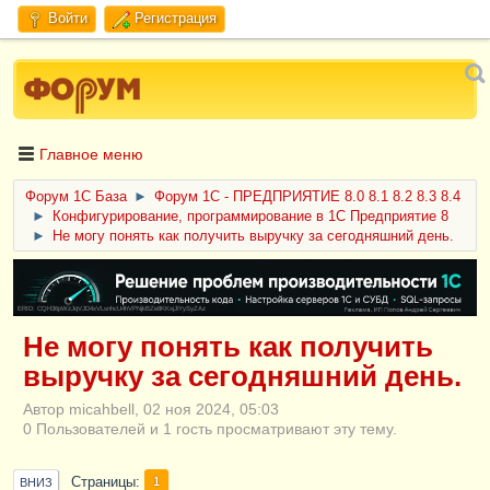
Войти
Регистрация
Главное меню
Форум 1C База
►
Форум 1С - ПРЕДПРИЯТИЕ 8.0 8.1 8.2 8.3 8.4
►
Конфигурирование, программирование в 1С Предприятие 8
►
Не могу понять как получить выручку за сегодняшний день.
ERID: CQH36pWzJqVJD4xVLsnhcU4hVPNjkBZe8KKxjJiYySyZAz
Не могу понять как получить
выручку за сегодняшний день.
Автор micahbell, 02 ноя 2024, 05:03
0 Пользователей и 1 гость просматривают эту тему.
Страницы
1
ВНИЗ