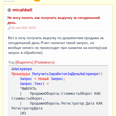
micahbell
Не могу понять как получить выручку за сегодняшний
день.
02 ноя 2024, 05:03
Вот я хочу получить выручку по документам продажа за
сегодняшний день.Я вот написал такой запрос, но
вообще ничего не происходит при нажатии на кнопку(сам
запрос в обработке).
Код
Выделить
Развернуть
&
НаСервере
Процедура
ПолучитьЗаработокЗаДеньНаСервере
()
Запрос
=
Новый
Запрос
;
Запрос
.
Текст
=
    "ВЫБРАТЬ

    |    ПродажиОбороты.СтоимостьОборот КАК 
СтоимостьОборот,

    |    ПродажиОбороты.Регистратор.Дата КАК 
РегистраторДата

    |ИЗ
