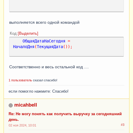
выполняется всего одной командой
Код
Выделить
ОбщаяДатаНаСегодня
=
НачалоДня
(
ТекущаяДата
());
Соответственно и весь остальной код ....
1 пользователь
сказал спасибо!
если помогло нажмите: Спасибо!
micahbell
Re: Не могу понять как получить выручку за сегодняшний
день.
#3
02 ноя 2024, 10:01