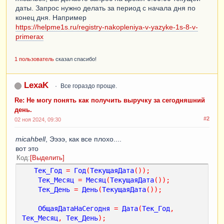
даты. Запрос нужно делать за период с начала дня по
ВыборкаДетальныеЗаписи
.
СтоимостьОборот
;
конец дня. Например
КонецЦикла
;
https://helpme1s.ru/registry-nakopleniya-v-yazyke-1s-8-v-
КонецПроцедуры
primerax
1 пользователь
сказал спасибо!
LexaK
Все гораздо проще.
Re: Не могу понять как получить выручку за сегодняшний
день.
#2
02 ноя 2024, 09:30
micahbell
, Ээээ, как все плохо....
вот это
Код
Выделить
Тек_Год
=
Год
(
ТекущаяДата
());
Тек_Месяц
=
Месяц
(
ТекущаяДата
());
Тек_День
=
День
(
ТекущаяДата
());
ОбщаяДатаНаСегодня
=
Дата
(
Тек_Год
,
Тек_Месяц
,
Тек_День
);