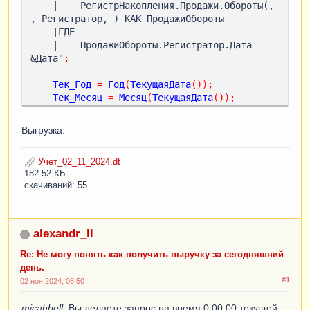
    |    РегистрНакопления.Продажи.Обороты(, 
, Регистратор, ) КАК ПродажиОбороты

    |ГДЕ

    |    ПродажиОбороты.Регистратор.Дата = 
&Дата"
;
Тек_Год
=
Год
(
ТекущаяДата
());
Тек_Месяц
=
Месяц
(
ТекущаяДата
());
Тек_День
=
День
(
ТекущаяДата
());
Выгрузка:
ОбщаяДатаНаСегодня
=
Дата
(
Тек_Год
,
Тек_Месяц
,
Тек_День
);
Учет_02_11_2024.dt
182.52 КБ
Запрос
.
УстановитьПараметр
(
"Дата"
,
скачиваний: 55
ОбщаяДатаНаСегодня
);
РезультатЗапроса
=
Запрос
.
Выполнить
();
alexandr_ll
ВыборкаДетальныеЗаписи
=
Re: Не могу понять как получить выручку за сегодняшний
РезультатЗапроса
.
Выбрать
();
день.
#1
Пока
ВыборкаДетальныеЗаписи
.
Следующий
()
02 ноя 2024, 08:50
Цикл
micahbell
, Вы делаете запрос на время 0.00.00 текущей
Заработок
=