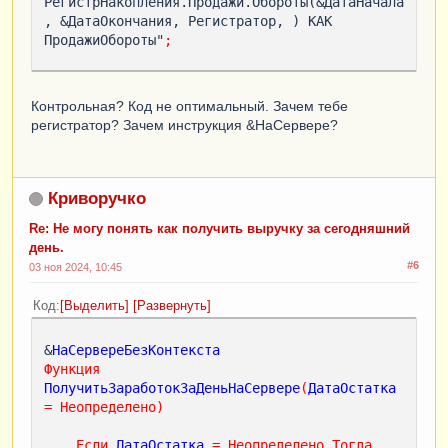
РегистрНакопления.Продажи.Обороты(&ДатаНачала
, &ДатаОкончания, Регистратор, ) КАК 
ПродажиОбороты"
;
ОбщаяДата
=
ТекущаяДата
();
Запрос
.
УстановитьПараметр
(
"ДатаНачала"
,
Контрольная? Код не оптимальный. Зачем тебе
НачалоДня
(
ОбщаяДата
));
регистратор? Зачем инструкция &НаСервере?
Запрос
.
УстановитьПараметр
(
"ДатаОкончания"
,
КонецДня
(
ОбщаяДата
));
Криворучко
РезультатЗапроса
=
Запрос
.
Выполнить
();
Re: Не могу понять как получить выручку за сегодняшний
день.
Если
РезультатЗапроса
.
Пустой
()
Тогда
#6
Возврат
;
03 ноя 2024, 10:45
КонецЕсли
;
Код
Выделить
Развернуть
ОбщийЗаработок
=
 0
;
&
НаСервереБезКонтекста
ВыборкаДетальныеЗаписи
=
Функция
РезультатЗапроса
.
Выбрать
();
ПолучитьЗаработокЗаДеньНаСервере
(
ДатаОстатка
Пока
ВыборкаДетальныеЗаписи
.
Следующий
()
=
Неопределено
)
Цикл
ОбщийЗаработок
=
ОбщийЗаработок
+
Если
ДатаОстатка
=
Неопределено
Тогда