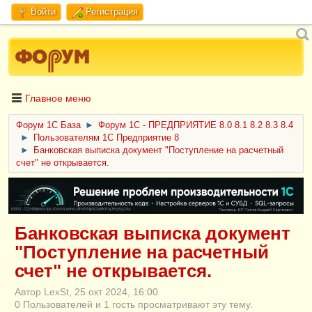
Войти
Регистрация
Главное меню
Форум 1C База
►
Форум 1С - ПРЕДПРИЯТИЕ 8.0 8.1 8.2 8.3 8.4
►
Пользователям 1С Предприятие 8
►
Банковская выписка документ "Поступление на расчетный
счет" не открывается.
ERID: CQH36pWzJqVJD4xVLsnhcU4hVPNjkBZe8KKxjJiYySyZAz
Банковская выписка документ
"Поступление на расчетный
счет" не открывается.
Автор LexSt, 25 окт 2024, 16:00
0 Пользователей и 1 гость просматривают эту тему.