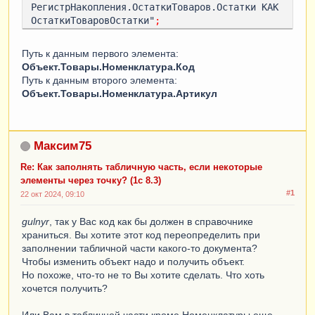
РегистрНакопления.ОстаткиТоваров.Остатки КАК 
ОстаткиТоваровОстатки"
;
РезультатЗапроса
=
Запрос
.
Выполнить
();
Путь к данным первого элемента:
Объект.Товары.Номенклатура.Код
ВыборкаДетальныеЗаписи
=
Путь к данным второго элемента:
РезультатЗапроса
.
Выбрать
();
Объект.Товары.Номенклатура.Артикул
Пока
ВыборкаДетальныеЗаписи
.
Следующий
()
Цикл
ДобавитьТовары
=
Максим75
Объект
.
Товары
.
Добавить
();
Re: Как заполнять табличную часть, если некоторые
ДобавитьТовары
.
Номенклатура
.
Код
=
элементы через точку? (1c 8.3)
ВыборкаДетальныеЗаписи
.
Номенклатура
.
Код
;
//
#1
22 окт 2024, 09:10
непонятно, как правильно сделать
ДобавитьТовары
.
Номенклатура
.
Артикул
=
gulnyr
, так у Вас код как бы должен в справочнике
ВыборкаДетальныеЗаписи
.
Номенклатура
.
Артикул
;
храниться. Вы хотите этот код переопределить при
//непонятно, как правильно сделать
заполнении табличной части какого-то документа?
КонецЦикла
;
Чтобы изменить объект надо и получить объект.
Но похоже, что-то не то Вы хотите сделать. Что хоть
хочется получить?
Или Вам в табличной части кроме Номенклатуры еще