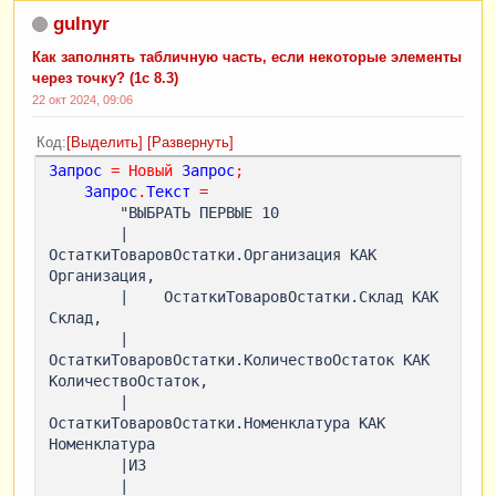
gulnyr
Как заполнять табличную часть, если некоторые элементы
через точку? (1c 8.3)
22 окт 2024, 09:06
Код
Выделить
Развернуть
Запрос
=
Новый
Запрос
;
Запрос
.
Текст
=
        "ВЫБРАТЬ ПЕРВЫЕ 10

        |    
ОстаткиТоваровОстатки.Организация КАК 
Организация,

        |    ОстаткиТоваровОстатки.Склад КАК 
Склад,

        |    
ОстаткиТоваровОстатки.КоличествоОстаток КАК 
КоличествоОстаток,

        |    
ОстаткиТоваровОстатки.Номенклатура КАК 
Номенклатура

        |ИЗ

        |    