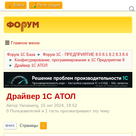
Войти
Регистрация
Главное меню
Форум 1C База
►
Форум 1С - ПРЕДПРИЯТИЕ 8.0 8.1 8.2 8.3 8.4
►
Конфигурирование, программирование в 1С Предприятие 8
►
Драйвер 1С АТОЛ
ERID: CQH36pWzJqVJD4xVLsnhcU4hVPNjkBZe8KKxjJiYySyZAz
Драйвер 1С АТОЛ
Автор Yanawerg, 15 окт 2024, 19:52
0 Пользователей и 1 гость просматривают эту тему.
Страницы
1
ВНИЗ