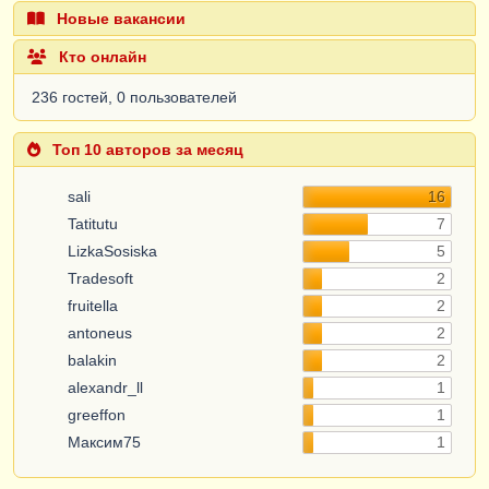
Новые вакансии
Кто онлайн
236 гостей, 0 пользователей
Топ 10 авторов за месяц
sali
16
Tatitutu
7
LizkaSosiska
5
Tradesoft
2
fruitella
2
antoneus
2
balakin
2
alexandr_ll
1
greeffon
1
Максим75
1