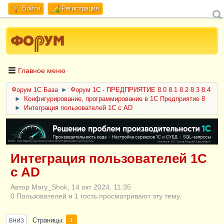
Войти
Регистрация
Главное меню
Форум 1C База
►
Форум 1С - ПРЕДПРИЯТИЕ 8.0 8.1 8.2 8.3 8.4
►
Конфигурирование, программирование в 1С Предприятие 8
►
Интеграция пользователей 1С с AD
ERID: CQH36pWzJqVJD4xVLsnhcU4hVPNjkBZe8KKxjJiYySyZAz
Интеграция пользователей 1С
с AD
Автор Mary_Shok, 14 окт 2024, 11:35
0 Пользователей и 1 гость просматривают эту тему.
Страницы
1
ВНИЗ