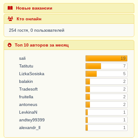
Новые вакансии
Кто онлайн
254 гостя, 0 пользователей
Топ 10 авторов за месяц
sali
19
Tatitutu
7
LizkaSosiska
5
balakin
2
Tradesoft
2
fruitella
2
antoneus
2
LevkinaN
1
andtey99399
1
alexandr_ll
1