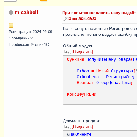
micahbell
При попытке заполнить цену выдаёт 
13 окт 2024, 05:33
Вот я хочу с помощью Регистров све
Регистрация: 2024-09-09
правильно, но мне выдаёт ошибку пр
Сообщений: 41
Профессия: Ученик 1С
Общий модуль:
Код
Выделить
Функция
ПолучитьЦенуТовара
(
Ц
Отбор
=
Новый
Структура
(
ОтборЦена
=
РегистрыСвед
Возврат
ОтборЦена
.
Цена
;
КонецФункции
Документ продажа:
Код
Выделить
&
НаКлиенте