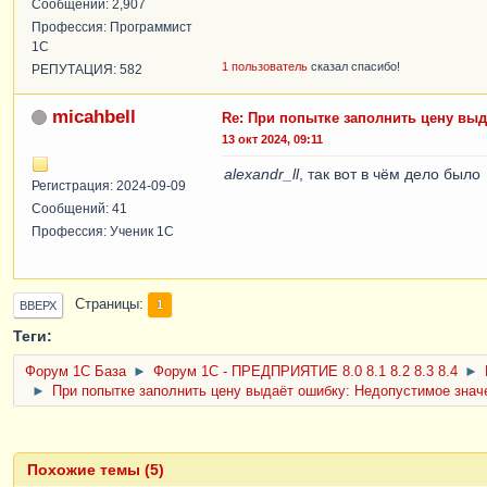
Сообщений: 2,907
Профессия: Программист
1С
1 пользователь
сказал спасибо!
РЕПУТАЦИЯ: 582
micahbell
Re: При попытке заполнить цену выд
13 окт 2024, 09:11
alexandr_ll
, так вот в чём дело было
Регистрация: 2024-09-09
Сообщений: 41
Профессия: Ученик 1С
Страницы
1
ВВЕРХ
Теги:
Форум 1C База
►
Форум 1С - ПРЕДПРИЯТИЕ 8.0 8.1 8.2 8.3 8.4
►
►
При попытке заполнить цену выдаёт ошибку: Недопустимое значе
Похожие темы (5)