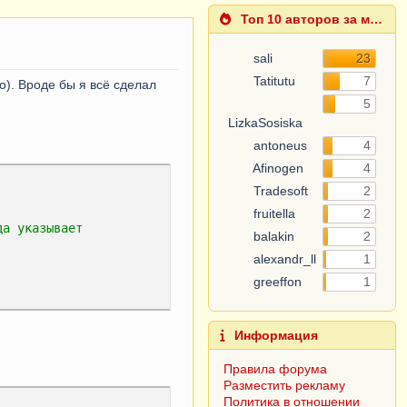
Топ 10 авторов за месяц
sali
23
Tatitutu
7
о). Вроде бы я всё сделал
5
LizkaSosiska
antoneus
4
Afinogen
4
Tradesoft
2
fruitella
2
да указывает
balakin
2
alexandr_ll
1
greeffon
1
Информация
Правила форума
Разместить рекламу
Политика в отношении