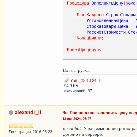
Процедура
ЗаполнитьЦену
(
Кома
Для
Каждого
СтрокаТовары
УстановленнаяЦена
=
СтрокаТовары
.
Цена
=
Рассч
ё
тСтоимости
.
Сто
КонецЦикла
;
КонецПроцедуры
Вот выгрузка:
Учёт_13-10-24.dt
94.9 КБ
скачиваний: 37
alexandr_ll
Re: При попытке заполнить цену выд
13 окт 2024, 06:47
micahbell
, У вас измерение регистр
Регистрация: 2016-08-23
должно на сервере.