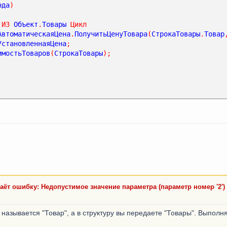
нда
)
ИЗ
Объект
.
Товары
Цикл
АвтоматическаяЦена
.
ПолучитьЦенуТовара
(
СтрокаТовары
.
Товар
УстановленнаяЦена
;
имостьТоваров
(
СтрокаТовары
);
аёт ошибку: Недопустимое значение параметра (параметр номер '2')
а называется "Товар", а в структуру вы передаете "Товары". Выпол