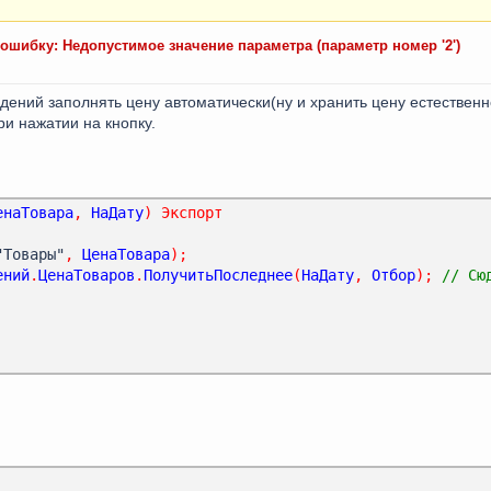
ошибку: Недопустимое значение параметра (параметр номер '2')
дений заполнять цену автоматически(ну и хранить цену естественн
и нажатии на кнопку.
енаТовара
,
НаДату
)
Экспорт
"Товары"
,
ЦенаТовара
);
ений
.
ЦенаТоваров
.
ПолучитьПоследнее
(
НаДату
,
Отбор
);
// Сю