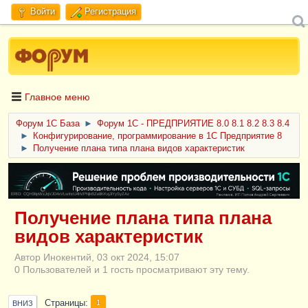
Войти
Регистрация
Главное меню
Форум 1C База
►
Форум 1С - ПРЕДПРИЯТИЕ 8.0 8.1 8.2 8.3 8.4
►
Конфигурирование, программирование в 1С Предприятие 8
►
Получение плана типа плана видов характеристик
ERID: CQH36pWzJqVJD4xVLsnhcU4hVPNjkBZe8KKxjJiYySyZAz
Получение плана типа плана
видов характеристик
Автор Инокентий, 03 окт 2024, 15:07
0 Пользователей и 1 гость просматривают эту тему.
Страницы
1
ВНИЗ