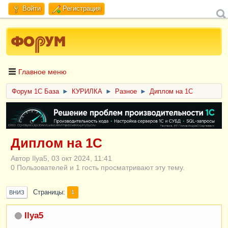
Войти
Регистрация
Главное меню
Форум 1C База
►
КУРИЛКА
►
Разное
►
Диплом на 1С
ERID: CQH36pWzJqVJD4xVLsnhcU4hVPNjkBZe8KKxjJiYySyZAz
Диплом на 1С
Автор Ilya5, 03 окт 2024, 11:41
0 Пользователей и 1 гость просматривают эту тему.
Страницы
1
ВНИЗ
Ilya5