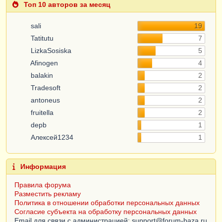
Топ 10 авторов за месяц
sali
19
Tatitutu
7
LizkaSosiska
5
Afinogen
4
balakin
2
Tradesoft
2
antoneus
2
fruitella
2
depb
1
Алексей1234
1
Информация
Правила форума
Разместить рекламу
Политика в отношении обработки персональных данных
Согласие субъекта на обработку персональных данных
Email для связи с администрацией: