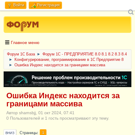
Войти
Регистрация
Главное меню
Форум 1C База
►
Форум 1С - ПРЕДПРИЯТИЕ 8.0 8.1 8.2 8.3 8.4
►
Конфигурирование, программирование в 1С Предприятие 8
►
Ошибка Индекс находится за границами массива
ERID: CQH36pWzJqVJD4xVLsnhcU4hVPNjkBZe8KKxjJiYySyZAz
Ошибка Индекс находится за
границами массива
Автор shamsbjj, 01 окт 2024, 07:41
0 Пользователей и 1 гость просматривают эту тему.
Страницы
1
ВНИЗ