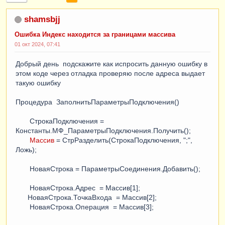
shamsbjj
Ошибка Индекс находится за границами массива
01 окт 2024, 07:41
Добрый день подскажите как испросить данную ошибку в
этом коде через отладка проверяю после адреса выдает
такую ошибку
Процедура ЗаполнитьПараметрыПодключения()
СтрокаПодключения =
Константы.МФ_ПараметрыПодключения.Получить();
Массив
= СтрРазделить(СтрокаПодключения, ";",
Ложь);
НоваяСтрока = ПараметрыСоединения.Добавить();
НоваяСтрока.Адрес = Массив[1];
НоваяСтрока.ТочкаВхода = Массив[2];
НоваяСтрока.Операция = Массив[3];