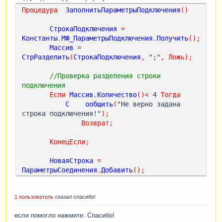
Процедура
ЗаполнитьПараметрыПодключения
()
СтрокаПодключения
=
Константы
.
МФ_ПараметрыПодключения
.
Получить
();
Массив
=
СтрРазделить
(
СтрокаПодключения
,
 ";"
,
Ложь
);
//Проверка разделения строки 
подключения
Если
Массив
.
Количество
()
<
 4 
Тогда
С
ообщить
(
"Не верно задана 
строка подключения!"
);
Возврат
;
КонецЕсли
;
НоваяСтрока
=
ПараметрыСоединения
.
Добавить
();
НоваяСтрока
.
Адрес
=
Массив
[
1
];
1 пользователь
сказал спасибо!
НоваяСтрока
.
ТочкаВхода
=
Массив
[
2
];
НоваяСтрока
.
Операция
=
Массив
[
3
];
если помогло нажмите: Спасибо!