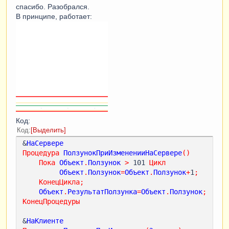
спасибо. Разобрался.
В принципе, работает:
Код:
Код
Выделить
&
НаСервере
Процедура
ПолзунокПриИзмененииНаСервере
()
Пока
Объект
.
Ползунок
>
 101 
Цикл
Объект
.
Ползунок
=
Объект
.
Ползунок
+
1
;
КонецЦикла
;
Объект
.
РезультатПолзунка
=
Объект
.
Ползунок
;
КонецПроцедуры
&
НаКлиенте