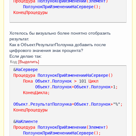
Процедура
ПолзунокПриИзменении
(
Элемент
)
ПолзунокПриИзмененииНаСервере
();
КонецПроцедуры
Хотелось бы визуально более понятно отобразить
результат.
Как в Объект.РезультатПолзунка добавить после
цифрового значения знак процента?
Если делаю так:
Код
Выделить
&
НаСервере
Процедура
ПолзунокПриИзмененииНаСервере
()
Пока
Объект
.
Ползунок
>
 101 
Цикл
Объект
.
Ползунок
=
Объект
.
Ползунок
+
1
;
КонецЦикла
;
Объект
.
РезультатПолзунка
=
Объект
.
Ползунок
+
"%"
;
КонецПроцедуры
&
НаКлиенте
Процедура
ПолзунокПриИзменении
(
Элемент
)
ПолзунокПриИзмененииНаСервере
();