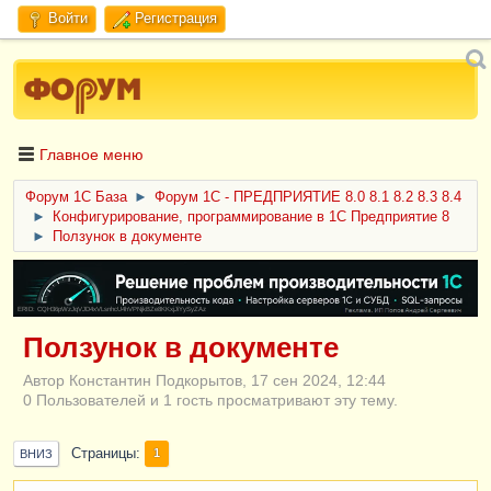
Войти
Регистрация
Главное меню
Форум 1C База
►
Форум 1С - ПРЕДПРИЯТИЕ 8.0 8.1 8.2 8.3 8.4
►
Конфигурирование, программирование в 1С Предприятие 8
►
Ползунок в документе
ERID: CQH36pWzJqVJD4xVLsnhcU4hVPNjkBZe8KKxjJiYySyZAz
Ползунок в документе
Автор Константин Подкорытов, 17 сен 2024, 12:44
0 Пользователей и 1 гость просматривают эту тему.
Страницы
1
ВНИЗ