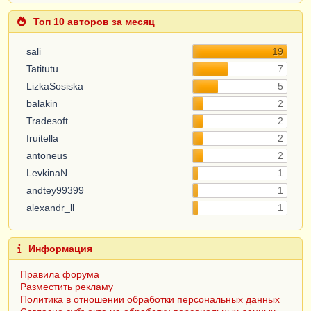
Топ 10 авторов за месяц
sali
19
Tatitutu
7
LizkaSosiska
5
balakin
2
Tradesoft
2
fruitella
2
antoneus
2
LevkinaN
1
andtey99399
1
alexandr_ll
1
Информация
Правила форума
Разместить рекламу
Политика в отношении обработки персональных данных